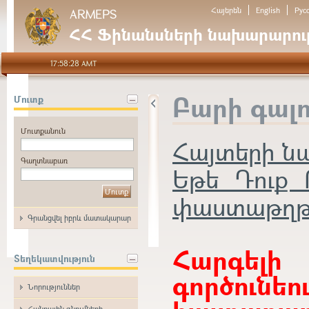
Հայերեն
English
Рус
ARMEPS
ՀՀ Ֆինանսների նախարարութ
17:58:28 AMT
Բարի գալ
Մուտք
Մուտքանուն
Հայտերի 
Գաղտնաբառ
Եթե Դուք 
փաստաթղթեր
Գրանցվել իբրև մատակարար
Հարգե
Տեղեկատվություն
գործունե
Նորություններ
Հանրային գնումների