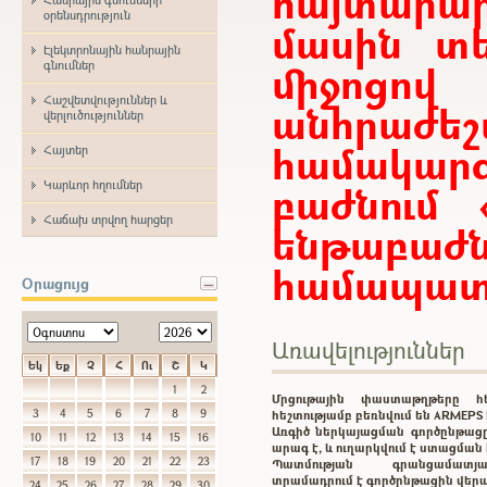
հայտար
օրենսդրություն
մասին տե
Էլեկտրոնային հանրային
միջոցո
գնումներ
Հաշվետվություններ և
անհրաժ
վերլուծություններ
համակարգ
Հայտեր
Կարևոր հղումներ
բաժնում 
Հաճախ տրվող հարցեր
ենթաբ
համապատա
Օրացույց
Առավելություններ
Եկ
Եք
Չ
Հ
Ու
Շ
Կ
1
2
Մրցութային փաստաթղթերը 
3
4
5
6
7
8
9
հեշտությամբ բեռնվում են ARMEP
Առգիծ ներկայացման գործընթացը
10
11
12
13
14
15
16
արագ է, և ուղարկվում է ստացմա
17
18
19
20
21
22
23
Պատմության գրանցամատ
տրամադրում է գործընթացին վեր
24
25
26
27
28
29
30