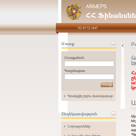
ARMEPS
ՀՀ Ֆինանսնե
02:47:12 AMT
Բ
Մուտք
Հ
Մուտքանուն
Ե
Գաղտնաբառ
Հ
ը
ա
կ
Գրանցվել իբրև մատակարար
Ա
Տեղեկատվություն
Մ
հե
Առ
Նորություններ
ար
Պ
Հանրային գնումների