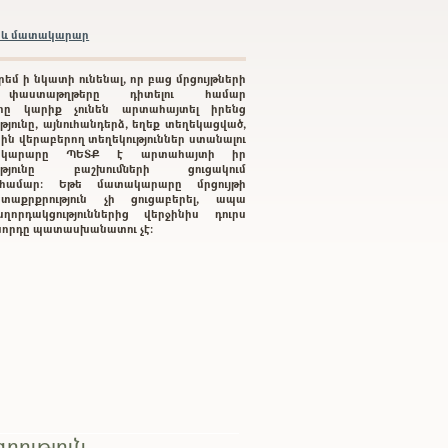
բրև մատակարար
րեմ ի նկատի ունենալ, որ բաց մրցույթների
 փաստաթղթերը դիտելու համար
րը կարիք չունեն արտահայտել իրենց
յունը, այնուհանդերձ, եղեք տեղեկացված,
րին վերաբերող տեղեկություններ ստանալու
կարարը ՊԵՏՔ է արտահայտի իր
ությունը բաշխումների ցուցակում
ւ համար: Եթե մատակարարը մրցույթի
տաքրքրություն չի ցուցաբերել, ապա
ղորդակցություններից վերջինիս դուրս
գնորդը պատասխանատու չէ:
րություն