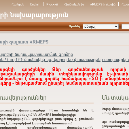
Հայերեն
English
Русский
Հիմնական էջ
ARMEPS-ի մասին
Հաճ
րի նախարարություն
Որոնել
արի գալուստ ARMEPS
այտերի նախապատրաստման գործիք
թե Դուք ՌԴ մասնակից եք, կարող եք փաստաթղթեր ստորագրել ա
արգելի գործընկեր Ձեր գործունեության ոլորտի
նթացակարգերի մասին տեղեկատվությունը էլ-փոստ
նհրաժեշտ է մուտք գործել համակարգ «ՏՕ-ի տնօրինութ
ոդերը» ենթաբաժնում ընտրել համապատասխան ոլորտներ
ռավելություններ
Մատակա
Բոլոր մատակար
րցութային փաստաթղթերը հեշտ հասանելի են և
պետք է գրանցվե
շտությամբ բեռնվում են ARMEPS համակարգից:
գիծ ներկայացման գործընթացը շատ պարզ է, բեռնումն
Այս համակարգ
ագ է, և ուղարկվում է ստացման հաստատում:
էլեկտրոնային 
ատմության գրանցամատյանը մատակարարին