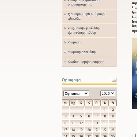
տր
օրենսդրություն
Կա
կո
Էլեկտրոնային հանրային
Ավ
գնումներ
հա
ն
Հաշվետվություններ և
պա
վերլուծություններ
Հայտեր
Կարևոր հղումներ
Հաճախ տրվող հարցեր
Օրացույց
Եկ
Եք
Չ
Հ
Ու
Շ
Կ
1
2
3
4
5
6
7
8
9
10
11
12
13
14
15
16
17
18
19
20
21
22
23
Վ
24
25
26
27
28
29
30