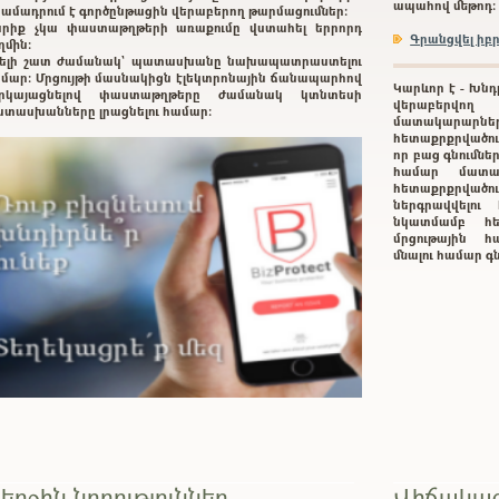
ապահով մեթոդ:
ամադրում է գործընթացին վերաբերող թարմացումներ:
րիք չկա փաստաթղթերի առաքումը վստահել երրորդ
Գրանցվել ի
ղմին:
ելի շատ ժամանակ` պատասխանը նախապատրաստելու
մար: Մրցույթի մասնակիցն էլեկտրոնային ճանապարհով
Կարևոր է - Խնդ
երկայացնելով փաստաթղթերը ժամանակ կտնտեսի
վերաբերվող
տասխանները լրացնելու համար:
մատակարարնե
հետաքրքրվածութ
որ բաց գնումնե
համար մատա
հետաքրքրված
ներգրավվելո
նկատմամբ հե
մրցութային հա
մնալու համար 
երջին նորություններ
Վիճակագ