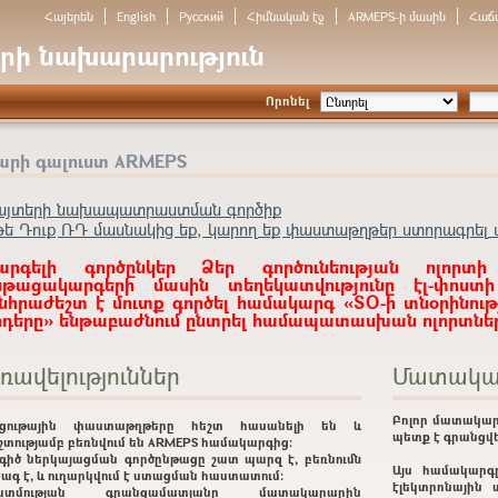
Հայերեն
English
Русский
Հիմնական էջ
ARMEPS-ի մասին
Հաճ
րի նախարարություն
Որոնել
արի գալուստ ARMEPS
այտերի նախապատրաստման գործիք
թե Դուք ՌԴ մասնակից եք, կարող եք փաստաթղթեր ստորագրել ա
արգելի գործընկեր Ձեր գործունեության ոլորտի
նթացակարգերի մասին տեղեկատվությունը էլ-փոստ
նհրաժեշտ է մուտք գործել համակարգ «ՏՕ-ի տնօրինութ
ոդերը» ենթաբաժնում ընտրել համապատասխան ոլորտներ
ռավելություններ
Մատակա
Բոլոր մատակար
րցութային փաստաթղթերը հեշտ հասանելի են և
պետք է գրանցվե
շտությամբ բեռնվում են ARMEPS համակարգից:
գիծ ներկայացման գործընթացը շատ պարզ է, բեռնումն
Այս համակարգ
ագ է, և ուղարկվում է ստացման հաստատում:
էլեկտրոնային 
ատմության գրանցամատյանը մատակարարին