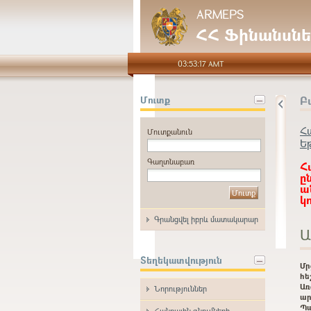
ARMEPS
ՀՀ Ֆինանսնե
03:53:17 AMT
Բ
Մուտք
Հ
Մուտքանուն
Ե
Գաղտնաբառ
Հ
ը
ա
կ
Գրանցվել իբրև մատակարար
Ա
Տեղեկատվություն
Մ
հե
Առ
Նորություններ
ար
Պ
Հանրային գնումների