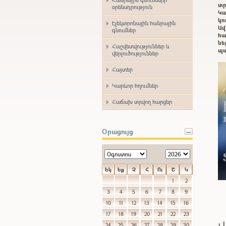
տր
օրենսդրություն
Կա
կո
Էլեկտրոնային հանրային
Ավ
գնումներ
հա
ն
Հաշվետվություններ և
պա
վերլուծություններ
Հայտեր
Կարևոր հղումներ
Հաճախ տրվող հարցեր
Օրացույց
Եկ
Եք
Չ
Հ
Ու
Շ
Կ
1
2
3
4
5
6
7
8
9
10
11
12
13
14
15
16
17
18
19
20
21
22
23
Վ
24
25
26
27
28
29
30