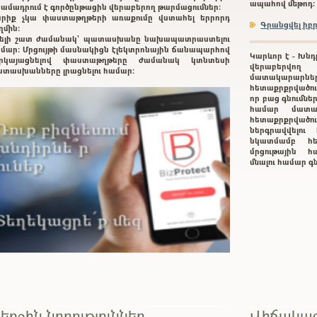
ապահով մեթոդ:
ամադրում է գործընթացին վերաբերող թարմացումներ:
րիք չկա փաստաթղթերի առաքումը վստահել երրորդ
Գրանցվել ի
ղմին:
ելի շատ ժամանակ` պատասխանը նախապատրաստելու
մար: Մրցույթի մասնակիցն էլեկտրոնային ճանապարհով
Կարևոր է - Խնդ
երկայացնելով փաստաթղթերը ժամանակ կտնտեսի
վերաբերվող
տասխանները լրացնելու համար:
մատակարարնե
հետաքրքրվածութ
որ բաց գնումնե
համար մատա
հետաքրքրված
ներգրավվելո
նկատմամբ հե
մրցութային հա
մնալու համար 
երջին նորություններ
Վիճակագ