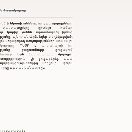
բրև մատակարար
րեմ ի նկատի ունենալ, որ բաց մրցույթների
 փաստաթղթերը դիտելու համար
րը կարիք չունեն արտահայտել իրենց
յունը, այնուհանդերձ, եղեք տեղեկացված,
րին վերաբերող տեղեկություններ ստանալու
կարարը ՊԵՏՔ է արտահայտի իր
ությունը բաշխումների ցուցակում
ւ համար: Եթե մատակարարը մրցույթի
տաքրքրություն չի ցուցաբերել, ապա
ղորդակցություններից վերջինիս դուրս
գնորդը պատասխանատու չէ:
րություն