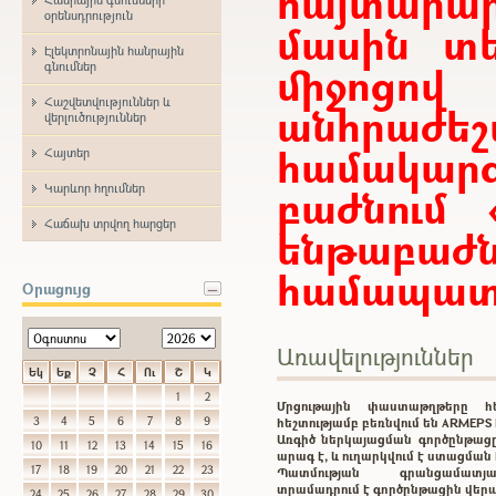
հայտար
օրենսդրություն
մասին տե
Էլեկտրոնային հանրային
միջոցո
գնումներ
Հաշվետվություններ և
անհրաժ
վերլուծություններ
համակարգ
Հայտեր
Կարևոր հղումներ
բաժնում 
Հաճախ տրվող հարցեր
ենթաբ
համապատա
Օրացույց
Առավելություններ
Եկ
Եք
Չ
Հ
Ու
Շ
Կ
1
2
Մրցութային փաստաթղթերը 
3
4
5
6
7
8
9
հեշտությամբ բեռնվում են ARMEP
Առգիծ ներկայացման գործընթացը
10
11
12
13
14
15
16
արագ է, և ուղարկվում է ստացմա
17
18
19
20
21
22
23
Պատմության գրանցամատ
տրամադրում է գործընթացին վեր
24
25
26
27
28
29
30