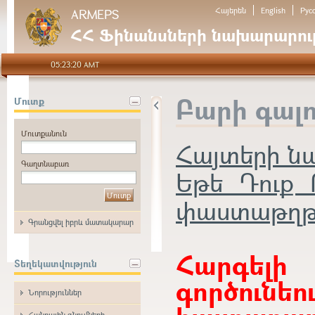
Հայերեն
English
Рус
ARMEPS
ՀՀ Ֆինանսների նախարարութ
05:23:20 AMT
Բարի գալ
Մուտք
Մուտքանուն
Հայտերի 
Գաղտնաբառ
Եթե Դուք 
փաստաթղթեր
Գրանցվել իբրև մատակարար
Հարգե
Տեղեկատվություն
գործունե
Նորություններ
Հանրային գնումների