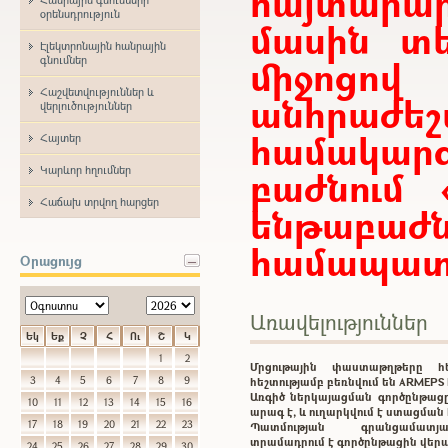
հայտար
օրենսդրություն
մասին տե
Էլեկտրոնային հանրային
միջոցո
գնումներ
Հաշվետվություններ և
անհրաժ
վերլուծություններ
համակարգ
Հայտեր
Կարևոր հղումներ
բաժնում 
Հաճախ տրվող հարցեր
ենթաբ
համապատա
Օրացույց
Առավելություններ
Եկ
Եք
Չ
Հ
Ու
Շ
Կ
1
2
Մրցութային փաստաթղթերը 
3
4
5
6
7
8
9
հեշտությամբ բեռնվում են ARMEP
Առգիծ ներկայացման գործընթացը
10
11
12
13
14
15
16
արագ է, և ուղարկվում է ստացմա
17
18
19
20
21
22
23
Պատմության գրանցամատ
տրամադրում է գործընթացին վեր
24
25
26
27
28
29
30