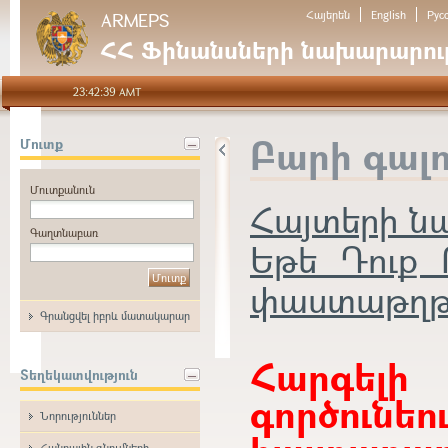
Հայերեն
English
Рус
ARMEPS
ՀՀ Ֆինանսների նախարարութ
23:42:39 AMT
Բարի գալ
Մուտք
Մուտքանուն
Հայտերի 
Գաղտնաբառ
Եթե Դուք 
փաստաթղթեր
Գրանցվել իբրև մատակարար
Հարգե
Տեղեկատվություն
գործունե
Նորություններ
Հանրային գնումների