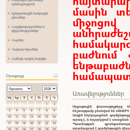
հայտար
օրենսդրություն
մասին տե
Էլեկտրոնային հանրային
միջոցո
գնումներ
Հաշվետվություններ և
անհրաժ
վերլուծություններ
համակարգ
Հայտեր
Կարևոր հղումներ
բաժնում 
Հաճախ տրվող հարցեր
ենթաբ
համապատա
Օրացույց
Առավելություններ
Եկ
Եք
Չ
Հ
Ու
Շ
Կ
1
2
Մրցութային փաստաթղթերը 
3
4
5
6
7
8
9
հեշտությամբ բեռնվում են ARMEP
Առգիծ ներկայացման գործընթացը
10
11
12
13
14
15
16
արագ է, և ուղարկվում է ստացմա
17
18
19
20
21
22
23
Պատմության գրանցամատ
տրամադրում է գործընթացին վեր
24
25
26
27
28
29
30