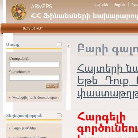
Հայերեն
English
Рус
ARMEPS
ՀՀ Ֆինանսների նախարարութ
16:18:54 AMT
Բարի գալ
Մուտք
Մուտքանուն
Հայտերի 
Գաղտնաբառ
Եթե Դուք 
փաստաթղթեր
Գրանցվել իբրև մատակարար
Հարգե
Տեղեկատվություն
գործունե
Նորություններ
Հանրային գնումների