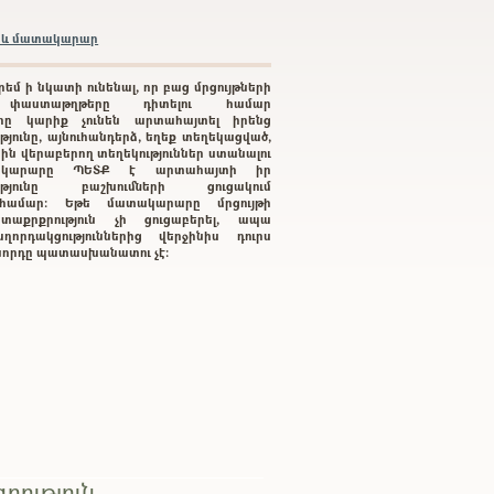
բրև մատակարար
րեմ ի նկատի ունենալ, որ բաց մրցույթների
 փաստաթղթերը դիտելու համար
րը կարիք չունեն արտահայտել իրենց
յունը, այնուհանդերձ, եղեք տեղեկացված,
րին վերաբերող տեղեկություններ ստանալու
կարարը ՊԵՏՔ է արտահայտի իր
ությունը բաշխումների ցուցակում
ւ համար: Եթե մատակարարը մրցույթի
տաքրքրություն չի ցուցաբերել, ապա
ղորդակցություններից վերջինիս դուրս
գնորդը պատասխանատու չէ:
րություն