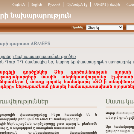
Հայերեն
English
Русский
Հիմնական էջ
ARMEPS-ի մասին
Հաճ
րի նախարարություն
Որոնել
արի գալուստ ARMEPS
այտերի նախապատրաստման գործիք
թե Դուք ՌԴ մասնակից եք, կարող եք փաստաթղթեր ստորագրել ա
արգելի գործընկեր Ձեր գործունեության ոլորտի
նթացակարգերի մասին տեղեկատվությունը էլ-փոստ
նհրաժեշտ է մուտք գործել համակարգ «ՏՕ-ի տնօրինութ
ոդերը» ենթաբաժնում ընտրել համապատասխան ոլորտներ
ռավելություններ
Մատակա
Բոլոր մատակար
րցութային փաստաթղթերը հեշտ հասանելի են և
պետք է գրանցվե
շտությամբ բեռնվում են ARMEPS համակարգից:
գիծ ներկայացման գործընթացը շատ պարզ է, բեռնումն
Այս համակարգ
ագ է, և ուղարկվում է ստացման հաստատում:
էլեկտրոնային 
ատմության գրանցամատյանը մատակարարին