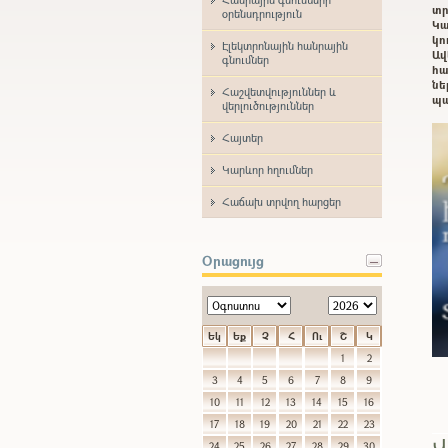
տր
օրենսդրություն
Կա
կո
Էլեկտրոնային հանրային
Ավ
գնումներ
հա
ն
Հաշվետվություններ և
պա
վերլուծություններ
Հայտեր
Կարևոր հղումներ
Հաճախ տրվող հարցեր
Օրացույց
Եկ
Եք
Չ
Հ
Ու
Շ
Կ
1
2
3
4
5
6
7
8
9
10
11
12
13
14
15
16
17
18
19
20
21
22
23
Վ
24
25
26
27
28
29
30