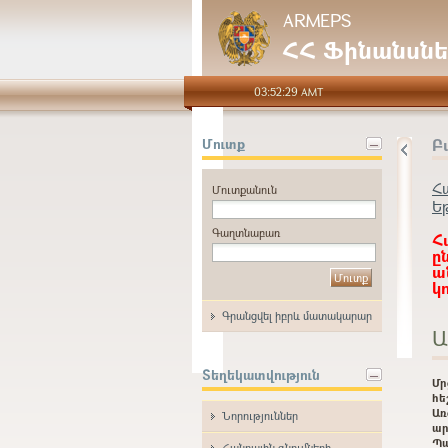
ARMEPS
ՀՀ Ֆինանսնե
03:52:29 AMT
Բ
Մուտք
Հ
Մուտքանուն
Ե
Գաղտնաբառ
Հ
ը
ա
կ
Գրանցվել իբրև մատակարար
Ա
Տեղեկատվություն
Մ
հե
Առ
Նորություններ
ար
Պ
Հանրային գնումների