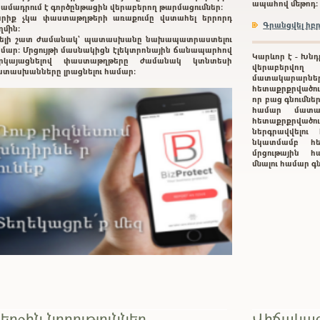
ապահով մեթոդ:
ամադրում է գործընթացին վերաբերող թարմացումներ:
րիք չկա փաստաթղթերի առաքումը վստահել երրորդ
Գրանցվել ի
ղմին:
ելի շատ ժամանակ` պատասխանը նախապատրաստելու
մար: Մրցույթի մասնակիցն էլեկտրոնային ճանապարհով
Կարևոր է - Խնդ
երկայացնելով փաստաթղթերը ժամանակ կտնտեսի
վերաբերվող
տասխանները լրացնելու համար:
մատակարարնե
հետաքրքրվածութ
որ բաց գնումնե
համար մատա
հետաքրքրված
ներգրավվելո
նկատմամբ հե
մրցութային հա
մնալու համար 
երջին նորություններ
Վիճակագ