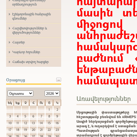
հայտար
օրենսդրություն
մասին տե
Էլեկտրոնային հանրային
միջոցո
գնումներ
Հաշվետվություններ և
անհրաժ
վերլուծություններ
համակարգ
Հայտեր
Կարևոր հղումներ
բաժնում 
Հաճախ տրվող հարցեր
ենթաբ
համապատա
Օրացույց
Առավելություններ
Եկ
Եք
Չ
Հ
Ու
Շ
Կ
1
2
Մրցութային փաստաթղթերը 
3
4
5
6
7
8
9
հեշտությամբ բեռնվում են ARMEP
Առգիծ ներկայացման գործընթացը
10
11
12
13
14
15
16
արագ է, և ուղարկվում է ստացմա
17
18
19
20
21
22
23
Պատմության գրանցամատ
տրամադրում է գործընթացին վեր
24
25
26
27
28
29
30