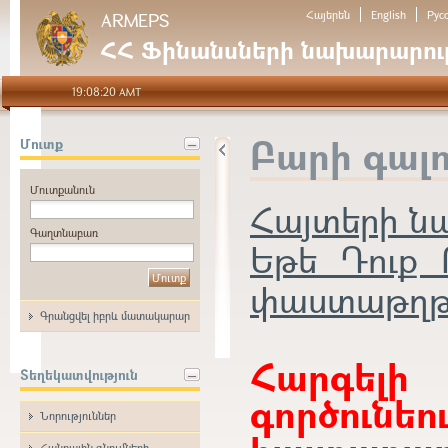
Հայերեն
English
Рус
ARMEPS
ՀՀ Ֆինանսների նախարարութ
19:08:20 AMT
Բարի գալ
Մուտք
Մուտքանուն
Հայտերի 
Գաղտնաբառ
Եթե Դուք 
փաստաթղթեր
Գրանցվել իբրև մատակարար
Հարգե
Տեղեկատվություն
գործունե
Նորություններ
Հանրային գնումների