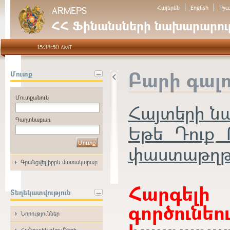
Հայերեն
English
Рус
ARMEPS
ՀՀ Ֆինանսների նախարարութ
15:38:50 AMT
Բարի գալ
Մուտք
Մուտքանուն
Հայտերի 
Գաղտնաբառ
Եթե Դուք 
փաստաթղթեր
Գրանցվել իբրև մատակարար
Հարգե
Տեղեկատվություն
գործունե
Նորություններ
Հանրային գնումների