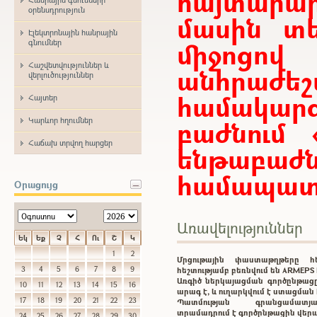
հայտար
օրենսդրություն
մասին տե
Էլեկտրոնային հանրային
միջոցո
գնումներ
Հաշվետվություններ և
անհրաժ
վերլուծություններ
համակարգ
Հայտեր
Կարևոր հղումներ
բաժնում 
Հաճախ տրվող հարցեր
ենթաբ
համապատա
Օրացույց
Առավելություններ
Եկ
Եք
Չ
Հ
Ու
Շ
Կ
1
2
Մրցութային փաստաթղթերը 
3
4
5
6
7
8
9
հեշտությամբ բեռնվում են ARMEP
Առգիծ ներկայացման գործընթացը
10
11
12
13
14
15
16
արագ է, և ուղարկվում է ստացմա
17
18
19
20
21
22
23
Պատմության գրանցամատ
տրամադրում է գործընթացին վեր
24
25
26
27
28
29
30