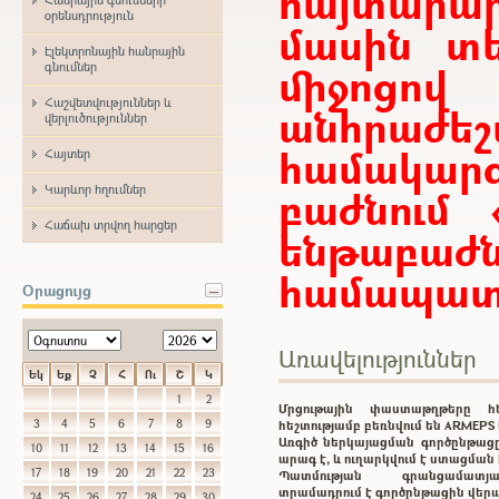
հայտար
օրենսդրություն
մասին տե
Էլեկտրոնային հանրային
միջոցո
գնումներ
Հաշվետվություններ և
անհրաժ
վերլուծություններ
համակարգ
Հայտեր
Կարևոր հղումներ
բաժնում 
Հաճախ տրվող հարցեր
ենթաբ
համապատա
Օրացույց
Առավելություններ
Եկ
Եք
Չ
Հ
Ու
Շ
Կ
1
2
Մրցութային փաստաթղթերը 
3
4
5
6
7
8
9
հեշտությամբ բեռնվում են ARMEP
Առգիծ ներկայացման գործընթացը
10
11
12
13
14
15
16
արագ է, և ուղարկվում է ստացմա
17
18
19
20
21
22
23
Պատմության գրանցամատ
տրամադրում է գործընթացին վեր
24
25
26
27
28
29
30