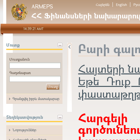
Հայերեն
English
Рус
ARMEPS
ՀՀ Ֆինանսների նախարարութ
14:39:21 AMT
Բարի գալ
Մուտք
Մուտքանուն
Հայտերի 
Գաղտնաբառ
Եթե Դուք 
փաստաթղթեր
Գրանցվել իբրև մատակարար
Հարգե
Տեղեկատվություն
գործունե
Նորություններ
Հանրային գնումների