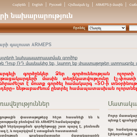
Հայերեն
English
Русский
Հիմնական էջ
ARMEPS-ի մասին
Հաճ
րի նախարարություն
Որոնել
արի գալուստ ARMEPS
այտերի նախապատրաստման գործիք
թե Դուք ՌԴ մասնակից եք, կարող եք փաստաթղթեր ստորագրել ա
արգելի գործընկեր Ձեր գործունեության ոլորտի
նթացակարգերի մասին տեղեկատվությունը էլ-փոստ
նհրաժեշտ է մուտք գործել համակարգ «ՏՕ-ի տնօրինութ
ոդերը» ենթաբաժնում ընտրել համապատասխան ոլորտներ
ռավելություններ
Մատակա
Բոլոր մատակար
րցութային փաստաթղթերը հեշտ հասանելի են և
պետք է գրանցվե
շտությամբ բեռնվում են ARMEPS համակարգից:
գիծ ներկայացման գործընթացը շատ պարզ է, բեռնումն
Այս համակարգ
ագ է, և ուղարկվում է ստացման հաստատում:
էլեկտրոնային 
ատմության գրանցամատյանը մատակարարին