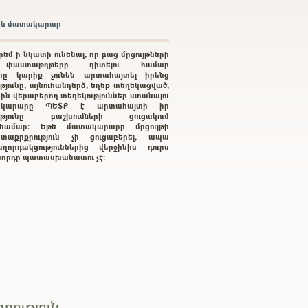
բրև մատակարար
րեմ ի նկատի ունենալ, որ բաց մրցույթների
 փաստաթղթերը դիտելու համար
րը կարիք չունեն արտահայտել իրենց
յունը, այնուհանդերձ, եղեք տեղեկացված,
րին վերաբերող տեղեկություններ ստանալու
կարարը ՊԵՏՔ է արտահայտի իր
ությունը բաշխումների ցուցակում
ւ համար: Եթե մատակարարը մրցույթի
տաքրքրություն չի ցուցաբերել, ապա
ղորդակցություններից վերջինիս դուրս
գնորդը պատասխանատու չէ:
րություն