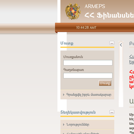
ARMEPS
ՀՀ Ֆինանսնե
10:44:28 AMT
Բ
Մուտք
Հ
Մուտքանուն
Ե
Գաղտնաբառ
Հ
ը
ա
կ
Գրանցվել իբրև մատակարար
Ա
Տեղեկատվություն
Մ
հե
Առ
Նորություններ
ար
Պ
Հանրային գնումների