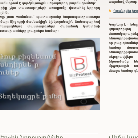
ապահով մեթոդ:
ամադրում է գործընթացին վերաբերող թարմացումներ:
րիք չկա փաստաթղթերի առաքումը վստահել երրորդ
Գրանցվել ի
ղմին:
ելի շատ ժամանակ` պատասխանը նախապատրաստելու
մար: Մրցույթի մասնակիցն էլեկտրոնային ճանապարհով
Կարևոր է - Խնդ
երկայացնելով փաստաթղթերը ժամանակ կտնտեսի
վերաբերվող
տասխանները լրացնելու համար:
մատակարարնե
հետաքրքրվածութ
որ բաց գնումնե
համար մատա
հետաքրքրված
ներգրավվելո
նկատմամբ հե
մրցութային հա
մնալու համար 
երջին նորություններ
Վիճակագ