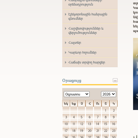
տր
օրենսդրություն
Կա
կո
Էլեկտրոնային հանրային
Ավ
գնումներ
հա
ն
Հաշվետվություններ և
պա
վերլուծություններ
Հայտեր
Կարևոր հղումներ
Հաճախ տրվող հարցեր
Օրացույց
Եկ
Եք
Չ
Հ
Ու
Շ
Կ
1
2
3
4
5
6
7
8
9
10
11
12
13
14
15
16
17
18
19
20
21
22
23
Վ
24
25
26
27
28
29
30