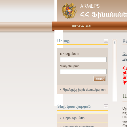
ARMEPS
ՀՀ Ֆինանսնե
00:54:47 AMT
Բ
Մուտք
Հ
Մուտքանուն
Ե
Գաղտնաբառ
Հ
ը
ա
կ
Գրանցվել իբրև մատակարար
Ա
Տեղեկատվություն
Մ
հե
Առ
Նորություններ
ար
Պ
Հանրային գնումների