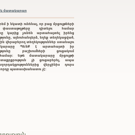
բրև մատակարար
րեմ ի նկատի ունենալ, որ բաց մրցույթների
 փաստաթղթերը դիտելու համար
րը կարիք չունեն արտահայտել իրենց
յունը, այնուհանդերձ, եղեք տեղեկացված,
րին վերաբերող տեղեկություններ ստանալու
կարարը ՊԵՏՔ է արտահայտի իր
ությունը բաշխումների ցուցակում
ւ համար: Եթե մատակարարը մրցույթի
տաքրքրություն չի ցուցաբերել, ապա
ղորդակցություններից վերջինիս դուրս
գնորդը պատասխանատու չէ:
րություն