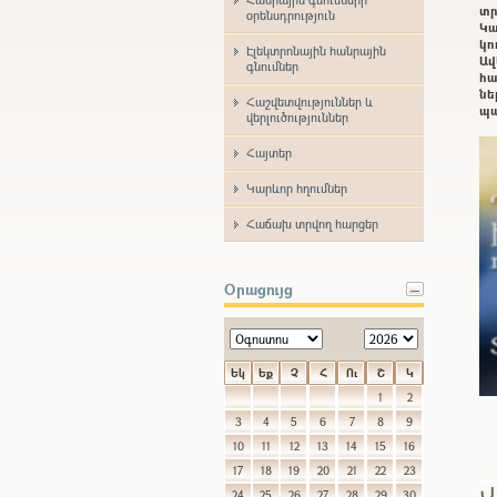
տր
օրենսդրություն
Կա
կո
Էլեկտրոնային հանրային
Ավ
գնումներ
հա
ն
Հաշվետվություններ և
պա
վերլուծություններ
Հայտեր
Կարևոր հղումներ
Հաճախ տրվող հարցեր
Օրացույց
Եկ
Եք
Չ
Հ
Ու
Շ
Կ
1
2
3
4
5
6
7
8
9
10
11
12
13
14
15
16
17
18
19
20
21
22
23
Վ
24
25
26
27
28
29
30