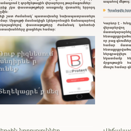
ապահով մեթոդ:
ամադրում է գործընթացին վերաբերող թարմացումներ:
րիք չկա փաստաթղթերի առաքումը վստահել երրորդ
Գրանցվել ի
ղմին:
ելի շատ ժամանակ` պատասխանը նախապատրաստելու
մար: Մրցույթի մասնակիցն էլեկտրոնային ճանապարհով
Կարևոր է - Խնդ
երկայացնելով փաստաթղթերը ժամանակ կտնտեսի
վերաբերվող
տասխանները լրացնելու համար:
մատակարարնե
հետաքրքրվածութ
որ բաց գնումնե
համար մատա
հետաքրքրված
ներգրավվելո
նկատմամբ հե
մրցութային հա
մնալու համար 
երջին նորություններ
Վիճակագ