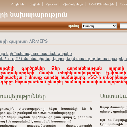
Հայերեն
English
Русский
Հիմնական էջ
ARMEPS-ի մասին
Հաճ
րի նախարարություն
Որոնել
արի գալուստ ARMEPS
այտերի նախապատրաստման գործիք
թե Դուք ՌԴ մասնակից եք, կարող եք փաստաթղթեր ստորագրել ա
արգելի գործընկեր Ձեր գործունեության ոլորտի
նթացակարգերի մասին տեղեկատվությունը էլ-փոստ
նհրաժեշտ է մուտք գործել համակարգ «ՏՕ-ի տնօրինութ
ոդերը» ենթաբաժնում ընտրել համապատասխան ոլորտներ
ռավելություններ
Մատակա
Բոլոր մատակար
րցութային փաստաթղթերը հեշտ հասանելի են և
պետք է գրանցվե
շտությամբ բեռնվում են ARMEPS համակարգից:
գիծ ներկայացման գործընթացը շատ պարզ է, բեռնումն
Այս համակարգ
ագ է, և ուղարկվում է ստացման հաստատում:
էլեկտրոնային 
ատմության գրանցամատյանը մատակարարին