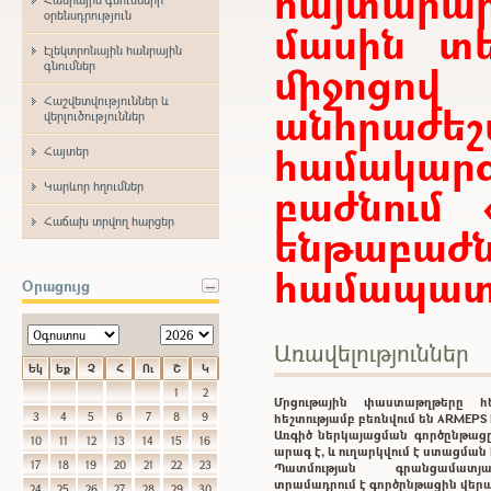
հայտար
օրենսդրություն
մասին տե
Էլեկտրոնային հանրային
միջոցո
գնումներ
Հաշվետվություններ և
անհրաժ
վերլուծություններ
համակարգ
Հայտեր
Կարևոր հղումներ
բաժնում 
Հաճախ տրվող հարցեր
ենթաբ
համապատա
Օրացույց
Առավելություններ
Եկ
Եք
Չ
Հ
Ու
Շ
Կ
1
2
Մրցութային փաստաթղթերը 
3
4
5
6
7
8
9
հեշտությամբ բեռնվում են ARMEP
Առգիծ ներկայացման գործընթացը
10
11
12
13
14
15
16
արագ է, և ուղարկվում է ստացմա
17
18
19
20
21
22
23
Պատմության գրանցամատ
տրամադրում է գործընթացին վեր
24
25
26
27
28
29
30