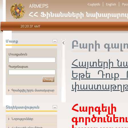
Հայերեն
English
Рус
ARMEPS
ՀՀ Ֆինանսների նախարարութ
20:20:37 AMT
Բարի գալ
Մուտք
Մուտքանուն
Հայտերի 
Գաղտնաբառ
Եթե Դուք 
փաստաթղթեր
Գրանցվել իբրև մատակարար
Հարգե
Տեղեկատվություն
գործունե
Նորություններ
Հանրային գնումների