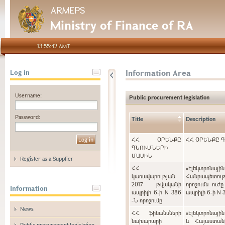
ARMEPS
Ministry of Finance of RA
13:55:42 AMT
Information Area
Log in
Username:
Public procurement legislation
Password:
Title
Description
ՀՀ ՕՐԵՆՔԸ
ՀՀ ՕՐԵՆՔԸ 
ԳՆՈՒՄՆԵՐԻ
ՄԱՍԻՆ
Register as a Supplier
ՀՀ
«Էլեկտրոնայ
կառավարության
Հանրապետութ
2017 թվականի
որոշումն ուժ
Information
ապրիլի 6-ի N 386
ապրիլի 6-ի N 
-Ն որոշումը
News
ՀՀ ֆինանսների
«Էլեկտրոնայի
նախարարի
և Հայաստան
Public procurement legislation