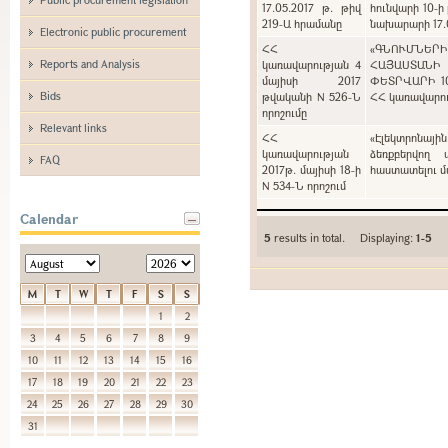
17.05.2017 թ. թիվ
հունվարի 10-ի
219-Ա հրամանը
նախարարի 17.0
Electronic public procurement
ՀՀ
«ԳՆՈՒՄՆԵՐ
Reports and Analysis
կառավարության 4
ՀԱՅԱՍՏԱՆԻ
մայիսի 2017
ՓԵՏՐՎԱՐԻ 1
Bids
թվականի N 526-Ն
ՀՀ կառավարութ
որոշումը
Relevant links
ՀՀ
«Էլեկտրոնայի
կառավարության
ձեռքբերվող 
FAQ
2017թ. մայիսի 18-ի
հաստատելու մա
N 534-Ն որոշում
Calendar
5
results in total. Displaying:
1-5
M
T
W
T
F
S
S
1
2
3
4
5
6
7
8
9
10
11
12
13
14
15
16
17
18
19
20
21
22
23
24
25
26
27
28
29
30
31