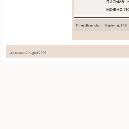
письма 
можно по
11
results in total. Displaying:
1-10
Last update: 7 August 2026