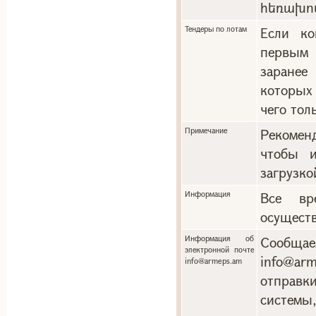
հեռախո
Тендеры по лотам
Если ко
первым 
заранее
которых
чего тол
Примечание
Рекоменд
чтобы и
загрузко
Информация
Все вр
осуществ
Информация об
Сообща
электронной почте
info@a
info@armeps.am
отправ
системы