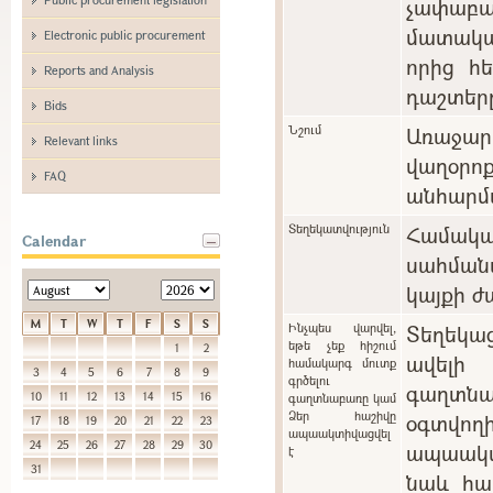
չափաբ
մատակա
Electronic public procurement
որից հ
Reports and Analysis
դաշտեր
Bids
Նշում
Առաջարկ
Relevant links
վաղօ
FAQ
անհարմա
Տեղեկատվություն
Համա
Calendar
սահման
կայքի ժ
M
T
W
T
F
S
S
Ինչպես վարվել,
Տեղեկա
եթե չեք հիշում
1
2
ավելի
համակարգ մուտք
3
4
5
6
7
8
9
գրծելու
գաղտնա
10
11
12
13
14
15
16
գաղտնաբառը կամ
Ձեր հաշիվը
օգտվո
17
18
19
20
21
22
23
ապաակտիվացվել
24
25
26
27
28
29
30
ապաակտի
է
31
նաև հա