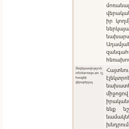
մոռան
վերակա
իր կող
ներկ
նախարա
Ադամյան
զանգ
հեռախո
Տեղեկատվություն
Հայտնո
info@armeps.am էլ.
էլեկտ
հասցեի
վերաբերյալ
նախատ
միջոցո
իրական
ենք ն
նամակնե
խնդրու