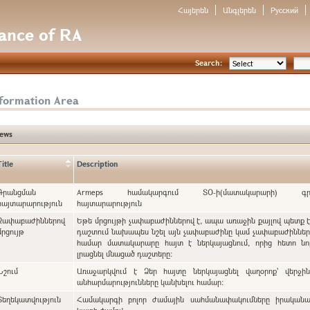
Հայերեն
Անգլերեն
Русский
nance of RA
Search:
nformation Area
ews
Title
Description
Գրանցման
Armeps համակարգում ՏՕ-ի(մատակարարի) գրա
հայտարարություն
հայտարարություն
Չափաբաժիններով
Եթե մրցույթի չափաբաժիններով է, ապա առաջին քայլով պետք 
մրցույթ
դաշտում նախապես նշել այն չափաբաժինը կամ չափաբաժինները, որոնց
համար մատակարարը հայտ է ներկայացնում, որից հետո նո
լրացնել մնացած դաշտերը:
Նշում
Առաջարկվում է Ձեր հայտը ներկայացնել վաղօրոք` վերջի
անհարմարությունները կանխելու համար:
Տեղեկատվություն
Համակարգի բոլոր ժամային սահմանափակումները իրականա