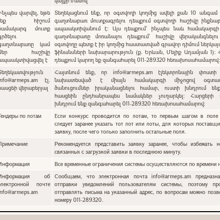
կայքի ժամով
Ինչպես վարվել, եթե
Տեղեկացնում ենք, որ օգտվողի կողմից ավելի քան 10 անգամ 
չեք հիշում
գաղտնաբառ մուտքագրելու դեպքում օգտվողի հաշիվը ինքնա
համակարգ մուտք
ապաակտիվանում է: Այս դեպքում` ինչպես նաև համակարգի
գրծելու
գաղտնաբառը մոռանալու դեպքում՝ հաշիվը վերականգնելո
գաղտնաբառը կամ
օգտվողը պետք է իր կողմից հաստատված գրավոր դիմում ներկա
Ձեր հաշիվը
ֆինանսների նախարարություն (ք. Երևան, Մելիք Ադամյան 1):
ապաակտիվացվել է
դեպքում կարող եք զանգահարել 011-289320 հեռախոսահամարով
Տեղեկատվություն
Հայտնում ենք, որ info@armeps.am էլեկտրոնային փոստի
info@armeps.am էլ.
նախատեսված է միայն համակարգի միջոցով օգտատ
հասցեի վերաբերյալ
ծանուցումներ իրականացնելու համար, ուստի խնդրում են
հասցեին ընդհանրապես նամակներ չուղարկել: Հարցերի 
խնդրում ենք զանգահարել 011-289320 հեռախոսահամարով:
Тендеры по лотам
Если конкурс проводится по лотам, то первым шагом в поле 
следует заранее указать тот лот или лоты, для которых поставщи
заявку, после чего только заполнить остальные поля.
Примечание
Рекомендуется представить заявку заранее, чтобы избежать н
связанных с загрузкой заявки в последнюю минуту.
Информация
Все временные ограничения системы осуществляются по времени н
Информация об
Сообщаем, что электронная почта info@armeps.am предназн
электронной почте
отправки уведомлений пользователям системы, поэтому пр
info@armeps.am
отправлять письма на указанный адрес, по вопросам можно позв
номеру 011-289320.