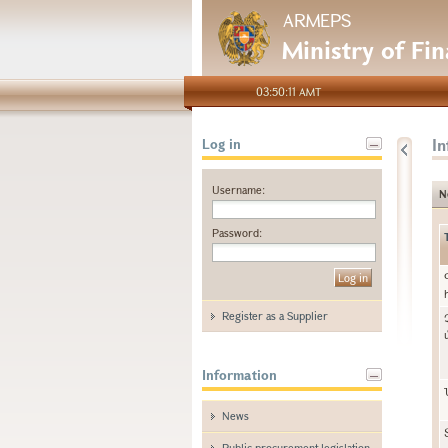
ARMEPS
Ministry of Fi
03:50:11 AMT
I
Log in
Username:
N
Password:
Register as a Supplier
Information
News
Public procurement legislation