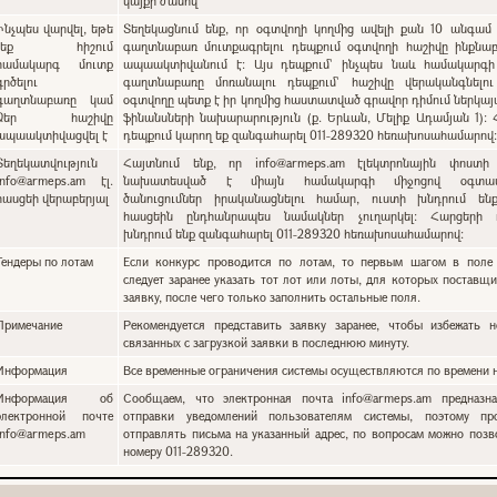
կայքի ժամով
Ինչպես վարվել, եթե
Տեղեկացնում ենք, որ օգտվողի կողմից ավելի քան 10 անգամ 
չեք հիշում
գաղտնաբառ մուտքագրելու դեպքում օգտվողի հաշիվը ինքնա
համակարգ մուտք
ապաակտիվանում է: Այս դեպքում` ինչպես նաև համակարգի
գրծելու
գաղտնաբառը մոռանալու դեպքում՝ հաշիվը վերականգնելո
գաղտնաբառը կամ
օգտվողը պետք է իր կողմից հաստատված գրավոր դիմում ներկա
Ձեր հաշիվը
ֆինանսների նախարարություն (ք. Երևան, Մելիք Ադամյան 1):
ապաակտիվացվել է
դեպքում կարող եք զանգահարել 011-289320 հեռախոսահամարով
Տեղեկատվություն
Հայտնում ենք, որ info@armeps.am էլեկտրոնային փոստի
info@armeps.am էլ.
նախատեսված է միայն համակարգի միջոցով օգտատ
հասցեի վերաբերյալ
ծանուցումներ իրականացնելու համար, ուստի խնդրում են
հասցեին ընդհանրապես նամակներ չուղարկել: Հարցերի 
խնդրում ենք զանգահարել 011-289320 հեռախոսահամարով:
Тендеры по лотам
Если конкурс проводится по лотам, то первым шагом в поле 
следует заранее указать тот лот или лоты, для которых поставщи
заявку, после чего только заполнить остальные поля.
Примечание
Рекомендуется представить заявку заранее, чтобы избежать н
связанных с загрузкой заявки в последнюю минуту.
Информация
Все временные ограничения системы осуществляются по времени н
Информация об
Сообщаем, что электронная почта info@armeps.am предназн
электронной почте
отправки уведомлений пользователям системы, поэтому пр
info@armeps.am
отправлять письма на указанный адрес, по вопросам можно позв
номеру 011-289320.