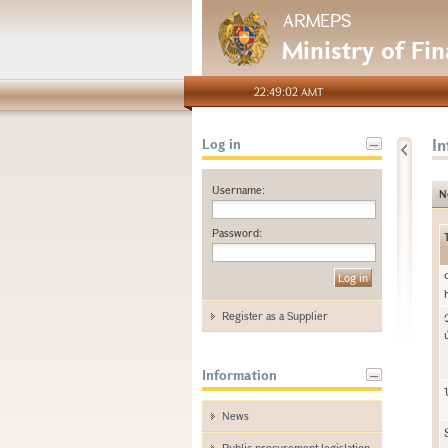
ARMEPS
Ministry of Fi
22:49:02 AMT
I
Log in
Username:
N
Password:
Register as a Supplier
Information
News
Public procurement legislation