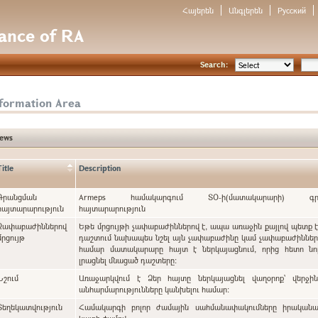
Հայերեն
Անգլերեն
Русский
nance of RA
Search:
nformation Area
ews
Title
Description
Գրանցման
Armeps համակարգում ՏՕ-ի(մատակարարի) գրա
հայտարարություն
հայտարարություն
Չափաբաժիններով
Եթե մրցույթի չափաբաժիններով է, ապա առաջին քայլով պետք 
մրցույթ
դաշտում նախապես նշել այն չափաբաժինը կամ չափաբաժինները, որոնց
համար մատակարարը հայտ է ներկայացնում, որից հետո նո
լրացնել մնացած դաշտերը:
Նշում
Առաջարկվում է Ձեր հայտը ներկայացնել վաղօրոք` վերջի
անհարմարությունները կանխելու համար:
Տեղեկատվություն
Համակարգի բոլոր ժամային սահմանափակումները իրականա