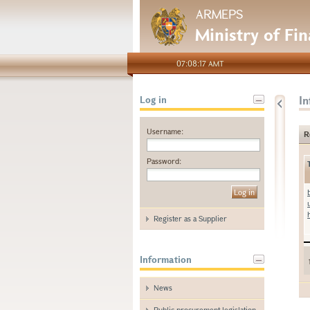
ARMEPS
Ministry of Fi
07:08:17 AMT
I
Log in
Username:
R
Password:
Register as a Supplier
Information
News
Public procurement legislation