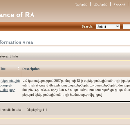
Հայերեն
Անգլերեն
Русский
nance of RA
Search:
nformation Area
elevant links
Title
Description
Էլեկտրոնային
ՀՀ կառավարության 2017թ. մայիսի 18-ի «Էլեկտրոնային աճուրդի իրա
աճուրդի
աճուրդի միջոցով ձեռքբերվող ապրանքների, աշխատանքների և ծառայո
համակարգ
մասին» թիվ 534-Ն որոշման N2 հավելվածով հաստատված ցուցակում ա
բերվում էլեկտրոնային աճուրդի համակարգի միջոցով
1
results in total. Displaying:
1-1