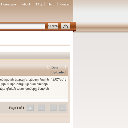
Homepage
About
FAQ
Help
Contact
Date
Uploaded
կանացման կարգը և էլեկտրոնային
12/07/2018
ւթյունների ցուցակը հաստատելու
ռկա գնման առարկաները ձեռք են
Page
1
of
1
«
‹
›
»