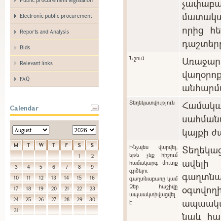
չափաբ
մատակա
Electronic public procurement
որից հ
Reports and Analysis
դաշտեր
Bids
Նշում
Առաջարկ
Relevant links
վաղօ
FAQ
անհարմա
Տեղեկատվություն
Համա
Calendar
սահման
կայքի ժ
M
T
W
T
F
S
S
Ինչպես վարվել,
Տեղեկա
եթե չեք հիշում
1
2
ավելի
համակարգ մուտք
3
4
5
6
7
8
9
գրծելու
գաղտնա
10
11
12
13
14
15
16
գաղտնաբառը կամ
Ձեր հաշիվը
օգտվո
17
18
19
20
21
22
23
ապաակտիվացվել
24
25
26
27
28
29
30
ապաակտի
է
31
նաև հա