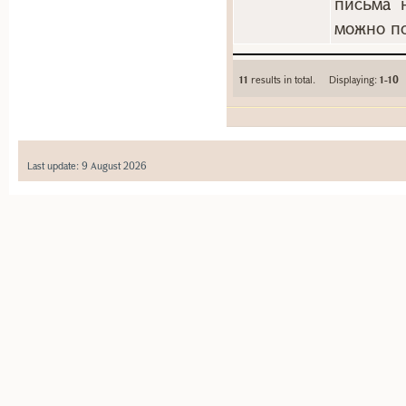
письма 
можно по
11
results in total. Displaying:
1-10
Last update: 9 August 2026