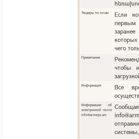
հեռախո
Тендеры по лотам
Если ко
первым 
заранее
которых
чего тол
Примечание
Рекоменд
чтобы и
загрузко
Информация
Все вр
осуществ
Информация об
Сообща
электронной почте
info@a
info@armeps.am
отправ
системы