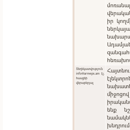
մոռան
վերակա
իր կող
ներկ
նախարա
Ադամյան
զանգ
հեռախո
Տեղեկատվություն
Հայտնո
info@armeps.am էլ.
էլեկտ
հասցեի
վերաբերյալ
նախատ
միջոցո
իրական
ենք ն
նամակնե
խնդրու