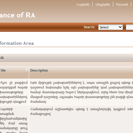
Հայերեն
Անգլերեն
Русский
nance of RA
Search:
nformation Area
AQ
Title
Description
Ինչու չի բացվում
Եթե մրցույթի չափաբաժիններով է, ապա առաջին քայլով պետք 
ուղարկված հայտի
դաշտում նախապես նշել այն չափաբաժինը կամ չափաբաժինները
փաստաթղթերը
համար մատակարարը հայտ է ներկայացնում, որից հետո նոր միայն
չափաբաժիններով
մնացած դաշտերը, այլապես հայտի փաստաթղթերը չեն բացվի գ
մրցույթի դեպքում
ժամանակ:
Հայտերի
Համակարգում աշխատելիս պետք է առաջնորդվել կայքում տե
ստացման
ժամացույցով
վերջնաժամկետից
մեկ ժամ առաջ
համակարգը թույլ
չի տալիս հայտ