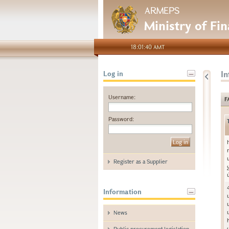
ARMEPS
Ministry of Fi
18:01:40 AMT
I
Log in
Username:
F
Password:
Register as a Supplier
Information
News
Public procurement legislation