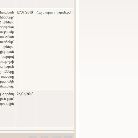
12/07/2018
Հայտարարություն.pdf
ենները`
լինելու
զիդենտ
ությամբ
րանցման
տճենը`
լինելու
զիկական
ծ կարգով
տաթղթի
յունները
 տեքստը
րբերակն
անհապաղ:
վ գործող
25/07/2018
ուն չկա՝
տրոնային