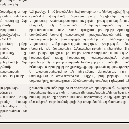
ներկայացնել
Համակարգ մուտք
Անհրաժեշտ է ՀՀ ֆինանսների նախարարություն ներկայացնել՝ 1) պետական
գործելիս տեսնում
գրանցման վկայականի՝ ներառյալ բոլոր ներդիրների պատճ
եմ հետևյալը Ձեր
Հայաստանի Հանրապետության ռեզիդենտ իրավաբանական անձ 
դիմումը
դեպքում, իսկ Հայաստանի Հանրապետության ոչ ռե
ներկայումս
իրավաբանական անձ լինելու դեպքում` իր երկրի օրենսդր
վերամշակվում է
սահմանված կարգով հաստատված իրավաբանական անձի գ
ARMEPS
համապատասխան փաստաթղթի պատճենը. 2) անձնագրի պա
գնումների խմբի
Հայաստանի Հանրապետության ռեզիդենտ ֆիզիկական անձ 
կողմից: Դուք
դեպքում, իսկ Հայաստանի Հանրապետության ոչ ռեզիդենտ ֆի
կստանաք էլ.
անձ լինելու դեպքում` իր երկրի օրենսդրությամբ սահմանվա
նամակ, որը
հաստատված՝ անձը հաստատող համապատասխան փաս
կտեղեկացնի ձեր
պատճենը. 3) հայտարարություն համակարգում գրանցվելու ցանկություն
դիմումի
ունենալու և դրանից բխող քաղաքացիաիրավական պարտավորութ
հաստատման
և պատասխանատվությունն ընդունելու վերաբերյալ, որի
մասին: Ինչ անել:
տեղադրված է www.armeps.am կայքում, իսկ թղթային տա
սպասարկողը տրամադրում է նման պահանջ ստանալու դեպքում՝ 
էլեկտրոնային
էլեկտրոնային աճուրդի eauction.armeps.am էլեկտրոնային հասցեո
աճուրդի
համակարգ մոտք գործելու համար վերագրանցման անհրաժեշտությ
համակարգ մուտք
համակարգ մուտք գործելու համար անհրաժեշտ է մուտքագրել էլեկ
գործելու համար
գնումների Armeps համակարգի Ձեր մոտքանուն/գաղտնաբառերը:
անհրաժեշտ է
վերագրանցվել թե
ոչ