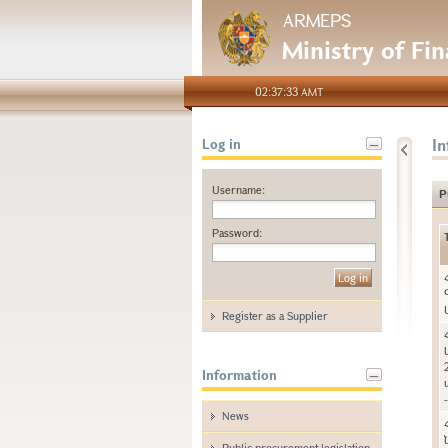
ARMEPS
Ministry of Fi
02:37:33 AMT
I
Log in
Username:
P
Password:
Register as a Supplier
Information
News
Public procurement legislation