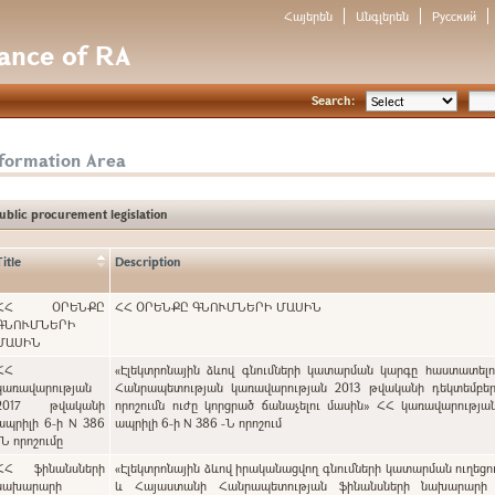
Հայերեն
Անգլերեն
Русский
nance of RA
Search:
nformation Area
ublic procurement legislation
Title
Description
ՀՀ ՕՐԵՆՔԸ
ՀՀ ՕՐԵՆՔԸ ԳՆՈՒՄՆԵՐԻ ՄԱՍԻՆ
ԳՆՈՒՄՆԵՐԻ
ՄԱՍԻՆ
ՀՀ
«Էլեկտրոնային ձևով գնումների կատարման կարգը հաստատել
կառավարության
Հանրապետության կառավարության 2013 թվականի դեկտեմբեր
2017 թվականի
որոշումն ուժը կորցրած ճանաչելու մասին» ՀՀ կառավարությա
ապրիլի 6-ի N 386
ապրիլի 6-ի N 386 -Ն որոշում
-Ն որոշումը
ՀՀ ֆինանսների
«Էլեկտրոնային ձևով իրականացվող գնումների կատարման ուղեցո
նախարարի
և Հայաստանի Հանրապետության ֆինանսների նախարարի