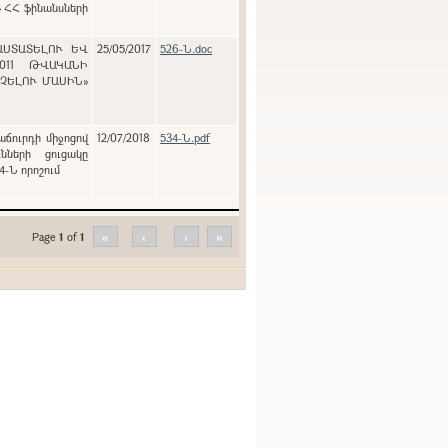
» ՀՀ ֆինանսների
ԱՍՏԱՏԵԼՈՒ ԵՎ
25/05/2017
526-Ն.doc
011 ԹՎԱԿԱՆԻ
ԱՉԵԼՈՒ ՄԱՍԻՆ»
աճուրդի միջոցով
12/07/2018
534-Ն.pdf
նների ցուցակը
4-Ն որոշում
Page
1
of
1
«
‹
›
»