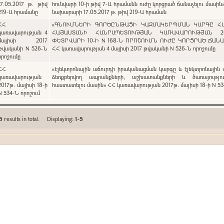
17.05.2017 թ. թիվ
հունվարի 10-ի թիվ 7-Ա հրամանն ուժը կորցրած ճանաչելու մասին
219-Ա հրամանը
նախարարի 17.05.2017 թ. թիվ 219-Ա հրաման
ՀՀ
«ԳՆՈՒՄՆԵՐԻ ԳՈՐԾԸՆԹԱՑԻ ԿԱԶՄԱԿԵՐՊՄԱՆ ԿԱՐԳԸ Հ
կառավարության 4
ՀԱՅԱՍՏԱՆԻ ՀԱՆՐԱՊԵՏՈՒԹՅԱՆ ԿԱՌԱՎԱՐՈՒԹՅԱՆ 2
մայիսի 2017
ՓԵՏՐՎԱՐԻ 10-Ի N 168-Ն ՈՐՈՇՈՒՄՆ ՈՒԺԸ ԿՈՐՑՐԱԾ ՃԱՆ
թվականի N 526-Ն
ՀՀ կառավարության 4 մայիսի 2017 թվականի N 526-Ն որոշումը
որոշումը
ՀՀ
«Էլեկտրոնային աճուրդի իրականացման կարգը և էլեկտրոնային 
կառավարության
ձեռքբերվող ապրանքների, աշխատանքների և ծառայությու
2017թ. մայիսի 18-ի
հաստատելու մասին» ՀՀ կառավարության 2017թ. մայիսի 18-ի N 53
N 534-Ն որոշում
5
results in total. Displaying:
1-5