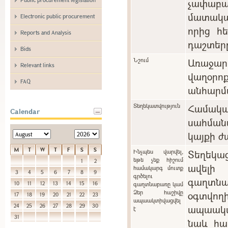
չափաբ
մատակա
Electronic public procurement
որից հ
Reports and Analysis
դաշտեր
Bids
Նշում
Առաջարկ
Relevant links
վաղօ
FAQ
անհարմա
Տեղեկատվություն
Համա
Calendar
սահման
կայքի ժ
M
T
W
T
F
S
S
Ինչպես վարվել,
Տեղեկա
եթե չեք հիշում
1
2
ավելի
համակարգ մուտք
3
4
5
6
7
8
9
գրծելու
գաղտնա
10
11
12
13
14
15
16
գաղտնաբառը կամ
Ձեր հաշիվը
օգտվո
17
18
19
20
21
22
23
ապաակտիվացվել
24
25
26
27
28
29
30
ապաակտի
է
31
նաև հա