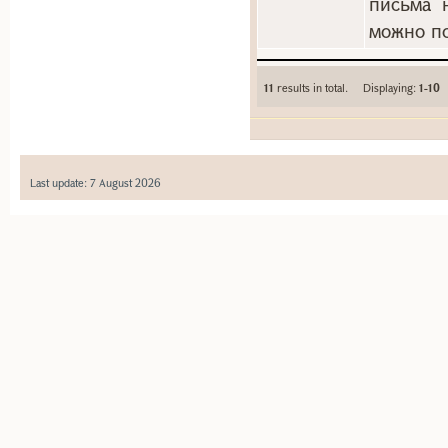
письма 
можно по
11
results in total. Displaying:
1-10
Last update: 7 August 2026