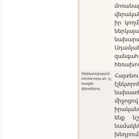
մոռան
վերակա
իր կող
ներկ
նախարա
Ադամյան
զանգ
հեռախո
Տեղեկատվություն
Հայտնո
info@armeps.am էլ.
էլեկտ
հասցեի
վերաբերյալ
նախատ
միջոցո
իրական
ենք ն
նամակնե
խնդրու