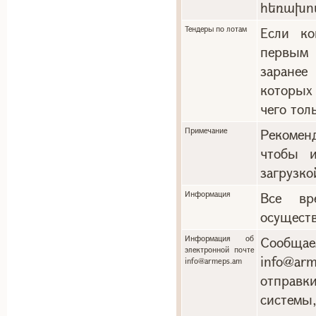
հեռախո
Тендеры по лотам
Если ко
первым 
заранее
которых
чего тол
Примечание
Рекоменд
чтобы и
загрузко
Информация
Все вр
осуществ
Информация об
Сообща
электронной почте
info@a
info@armeps.am
отправ
системы