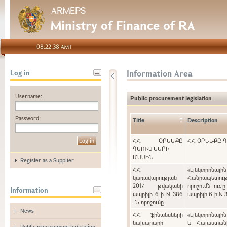
ARMEPS
Ministry of Finance of RA
08:22:38 AMT
Information Area
Log in
Username:
Public procurement legislation
Password:
Title
Description
ՀՀ ՕՐԵՆՔԸ
ՀՀ ՕՐԵՆՔԸ 
ԳՆՈՒՄՆԵՐԻ
ՄԱՍԻՆ
Register as a Supplier
ՀՀ
«Էլեկտրոնայ
կառավարության
Հանրապետութ
2017 թվականի
որոշումն ուժ
Information
ապրիլի 6-ի N 386
ապրիլի 6-ի N 
-Ն որոշումը
News
ՀՀ ֆինանսների
«Էլեկտրոնայի
նախարարի
և Հայաստան
Public procurement legislation