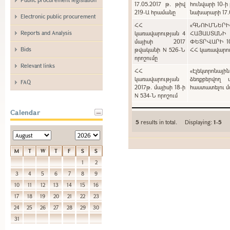
17.05.2017 թ. թիվ
հունվարի 10-ի
219-Ա հրամանը
նախարարի 17.0
Electronic public procurement
ՀՀ
«ԳՆՈՒՄՆԵՐ
Reports and Analysis
կառավարության 4
ՀԱՅԱՍՏԱՆԻ
մայիսի 2017
ՓԵՏՐՎԱՐԻ 1
Bids
թվականի N 526-Ն
ՀՀ կառավարութ
որոշումը
Relevant links
ՀՀ
«Էլեկտրոնայի
կառավարության
ձեռքբերվող 
FAQ
2017թ. մայիսի 18-ի
հաստատելու մա
N 534-Ն որոշում
Calendar
5
results in total. Displaying:
1-5
M
T
W
T
F
S
S
1
2
3
4
5
6
7
8
9
10
11
12
13
14
15
16
17
18
19
20
21
22
23
24
25
26
27
28
29
30
31