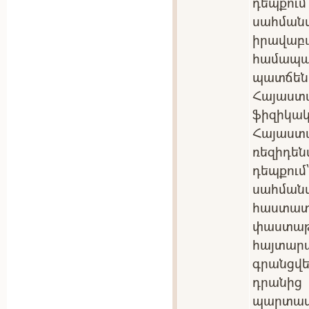
դեպքու
սահմա
իրավա
համա
պատճեն
Հայաստ
ֆիզիկակ
Հայաս
ռեզիդե
դեպքու
սահման
հաստ
փաստ
հայտա
գրանցվե
դրանից
պարտ