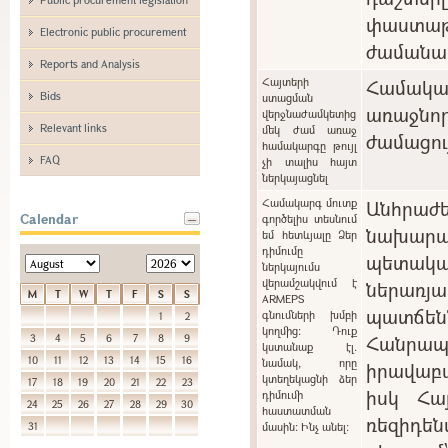
փաստաթ
Electronic public procurement
ժամանա
Reports and Analysis
Հայտերի
Համակ
Bids
ստացման
առաջնո
վերջնաժամկետից
Relevant links
մեկ ժամ առաջ
ժամացու
համակարգը թույլ
FAQ
չի տալիս հայտ
ներկայացնել
Համակարգ մուտք
Անհրա
Calendar
գործելիս տեսնում
նախարա
եմ հետևյալը Ձեր
դիմումը
պետակ
ներկայումս
վերամշակվում է
ներառ
M
T
W
T
F
S
S
ARMEPS
պատճ
գնումների խմբի
1
2
կողմից: Դուք
Հանր
3
4
5
6
7
8
9
կստանաք էլ.
10
11
12
13
14
15
16
նամակ, որը
իրավաբ
կտեղեկացնի ձեր
17
18
19
20
21
22
23
իսկ Հա
դիմումի
24
25
26
27
28
29
30
հաստատման
ռեզիդե
31
մասին: Ինչ անել: