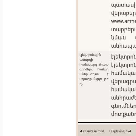
պատասխ
վերաբեր
www.arm
տարբեր
նման պ
անհապա
էլեկտրոնային
էլեկտրոն
աճուրդի
էլեկտ
համակարգ մուտք
գործելու համար
համակ
անհրաժեշտ է
վերագրանցվել թե
վերագրա
ոչ
համակա
անհրաժե
գնումն
մոտքանո
4
results in total. Displaying:
1-4