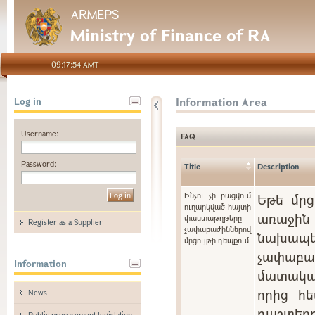
ARMEPS
Ministry of Finance of RA
09:17:54 AMT
Information Area
Log in
Username:
FAQ
Password:
Title
Description
Ինչու չի բացվում
Եթե մրց
ուղարկված հայտի
առաջին 
փաստաթղթերը
Register as a Supplier
չափաբաժիններով
նախապե
մրցույթի դեպքում
չափաբ
Information
մատակա
որից հե
News
դաշտ
Public procurement legislation