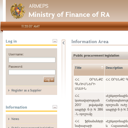
ARMEPS
Ministry of Finance of RA
11:55:07 AMT
Information Area
Log in
Username:
Public procurement legislation
Password:
Title
Description
ՀՀ ՕՐԵՆՔԸ
ՀՀ ՕՐԵՆՔԸ 
ԳՆՈՒՄՆԵՐԻ
ՄԱՍԻՆ
Register as a Supplier
ՀՀ
«Էլեկտրոնայ
կառավարության
Հանրապետութ
2017 թվականի
որոշումն ուժ
Information
ապրիլի 6-ի N 386
ապրիլի 6-ի N 
-Ն որոշումը
News
ՀՀ ֆինանսների
«Էլեկտրոնայի
նախարարի
և Հայաստան
Public procurement legislation