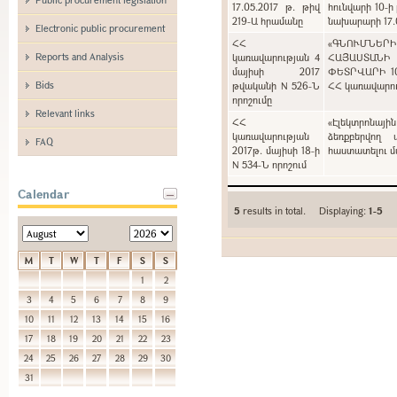
17.05.2017 թ. թիվ
հունվարի 10-ի
219-Ա հրամանը
նախարարի 17.0
Electronic public procurement
ՀՀ
«ԳՆՈՒՄՆԵՐ
Reports and Analysis
կառավարության 4
ՀԱՅԱՍՏԱՆԻ
մայիսի 2017
ՓԵՏՐՎԱՐԻ 1
Bids
թվականի N 526-Ն
ՀՀ կառավարութ
որոշումը
Relevant links
ՀՀ
«Էլեկտրոնայի
կառավարության
ձեռքբերվող 
FAQ
2017թ. մայիսի 18-ի
հաստատելու մա
N 534-Ն որոշում
Calendar
5
results in total. Displaying:
1-5
M
T
W
T
F
S
S
1
2
3
4
5
6
7
8
9
10
11
12
13
14
15
16
17
18
19
20
21
22
23
24
25
26
27
28
29
30
31