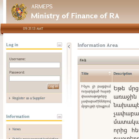
ARMEPS
Ministry of Finance of RA
09:31:13 AMT
Information Area
Log in
Username:
FAQ
Password:
Title
Description
Ինչու չի բացվում
Եթե մրց
ուղարկված հայտի
առաջին 
փաստաթղթերը
Register as a Supplier
չափաբաժիններով
նախապե
մրցույթի դեպքում
չափաբ
Information
մատակա
որից հե
News
դաշտ
Public procurement legislation