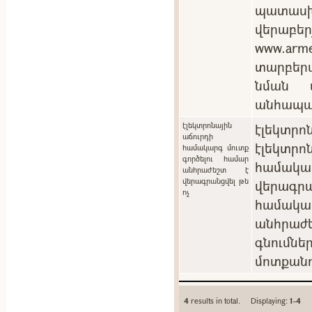
պատասխ
վերաբեր
www.arm
տարբեր
նման պ
անհապա
էլեկտրոնային
էլեկտրոն
աճուրդի
էլեկտ
համակարգ մուտք
գործելու համար
համակ
անհրաժեշտ է
վերագրանցվել թե
վերագրա
ոչ
համակա
անհրաժե
գնումն
մոտքանո
4
results in total. Displaying:
1-4