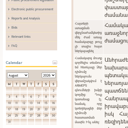
փաստաթ
Electronic public procurement
ժամանա
Reports and Analysis
Հայտերի
Համակ
Bids
ստացման
առաջնո
վերջնաժամկետից
Relevant links
մեկ ժամ առաջ
ժամացու
համակարգը թույլ
FAQ
չի տալիս հայտ
ներկայացնել
Համակարգ մուտք
Անհրա
Calendar
գործելիս տեսնում
նախարա
եմ հետևյալը Ձեր
դիմումը
պետակ
ներկայումս
վերամշակվում է
ներառ
M
T
W
T
F
S
S
ARMEPS
պատճ
գնումների խմբի
1
2
կողմից: Դուք
Հանր
3
4
5
6
7
8
9
կստանաք էլ.
10
11
12
13
14
15
16
նամակ, որը
իրավաբ
կտեղեկացնի ձեր
17
18
19
20
21
22
23
իսկ Հա
դիմումի
24
25
26
27
28
29
30
հաստատման
ռեզիդե
31
մասին: Ինչ անել: