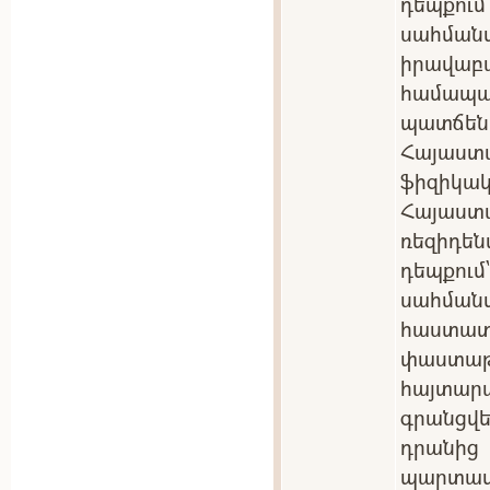
դեպքու
սահմա
իրավա
համա
պատճեն
Հայաստ
ֆիզիկակ
Հայաս
ռեզիդե
դեպքու
սահման
հաստ
փաստ
հայտա
գրանցվե
դրանից
պարտ