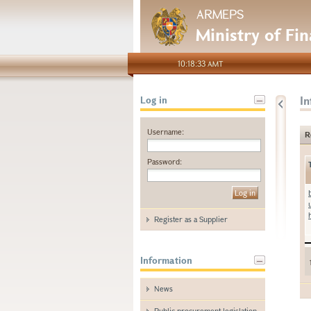
ARMEPS
Ministry of Fi
10:18:33 AMT
I
Log in
Username:
R
Password:
Register as a Supplier
Information
News
Public procurement legislation