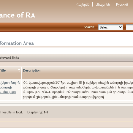
Հայերեն
Անգլերեն
Русский
nance of RA
Search:
nformation Area
elevant links
Title
Description
Էլեկտրոնային
ՀՀ կառավարության 2017թ. մայիսի 18-ի «Էլեկտրոնային աճուրդի իրա
աճուրդի
աճուրդի միջոցով ձեռքբերվող ապրանքների, աշխատանքների և ծառայո
համակարգ
մասին» թիվ 534-Ն որոշման N2 հավելվածով հաստատված ցուցակում ա
բերվում էլեկտրոնային աճուրդի համակարգի միջոցով
1
results in total. Displaying:
1-1