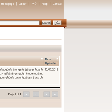
Homepage
About
FAQ
Help
Contact
Date
Uploaded
կանացման կարգը և էլեկտրոնային
12/07/2018
ւթյունների ցուցակը հաստատելու
ռկա գնման առարկաները ձեռք են
Page
1
of
1
«
‹
›
»