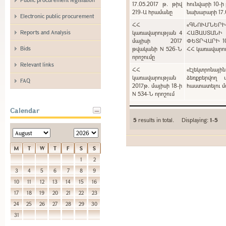
17.05.2017 թ. թիվ
հունվարի 10-ի
219-Ա հրամանը
նախարարի 17.0
Electronic public procurement
ՀՀ
«ԳՆՈՒՄՆԵՐ
Reports and Analysis
կառավարության 4
ՀԱՅԱՍՏԱՆԻ
մայիսի 2017
ՓԵՏՐՎԱՐԻ 1
Bids
թվականի N 526-Ն
ՀՀ կառավարութ
որոշումը
Relevant links
ՀՀ
«Էլեկտրոնայի
կառավարության
ձեռքբերվող 
FAQ
2017թ. մայիսի 18-ի
հաստատելու մա
N 534-Ն որոշում
Calendar
5
results in total. Displaying:
1-5
M
T
W
T
F
S
S
1
2
3
4
5
6
7
8
9
10
11
12
13
14
15
16
17
18
19
20
21
22
23
24
25
26
27
28
29
30
31