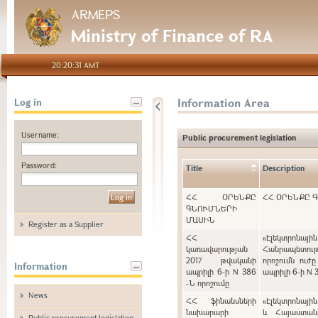
ARMEPS
Ministry of Finance of RA
20:20:31 AMT
Information Area
Log in
Username:
Public procurement legislation
Password:
Title
Description
ՀՀ ՕՐԵՆՔԸ
ՀՀ ՕՐԵՆՔԸ 
ԳՆՈՒՄՆԵՐԻ
ՄԱՍԻՆ
Register as a Supplier
ՀՀ
«Էլեկտրոնայ
կառավարության
Հանրապետութ
2017 թվականի
որոշումն ուժ
Information
ապրիլի 6-ի N 386
ապրիլի 6-ի N 
-Ն որոշումը
News
ՀՀ ֆինանսների
«Էլեկտրոնայի
նախարարի
և Հայաստան
Public procurement legislation