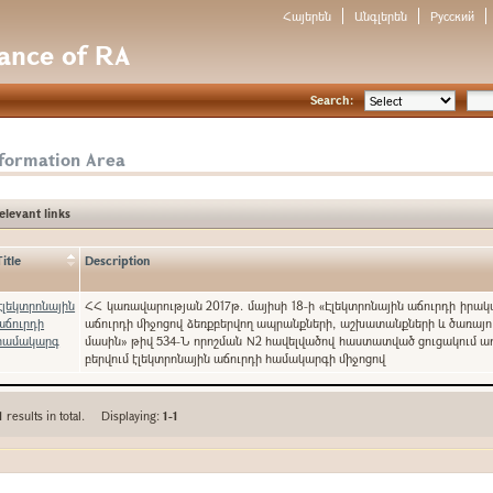
Հայերեն
Անգլերեն
Русский
nance of RA
Search:
nformation Area
elevant links
Title
Description
Էլեկտրոնային
ՀՀ կառավարության 2017թ. մայիսի 18-ի «Էլեկտրոնային աճուրդի իրա
աճուրդի
աճուրդի միջոցով ձեռքբերվող ապրանքների, աշխատանքների և ծառայո
համակարգ
մասին» թիվ 534-Ն որոշման N2 հավելվածով հաստատված ցուցակում ա
բերվում էլեկտրոնային աճուրդի համակարգի միջոցով
1
results in total. Displaying:
1-1