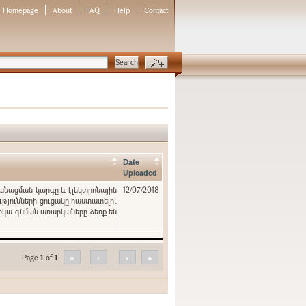
Homepage
About
FAQ
Help
Contact
Date
Uploaded
կանացման կարգը և էլեկտրոնային
12/07/2018
ւթյունների ցուցակը հաստատելու
ռկա գնման առարկաները ձեռք են
Page
1
of
1
«
‹
›
»