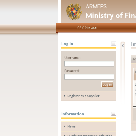
ARMEPS
Ministry of Fi
03:02:15 AMT
I
Log in
Username:
R
Password:
Register as a Supplier
Information
News
Public procurement legislation