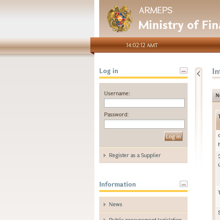
ARMEPS
Ministry of Fi
14:02:12 AMT
I
Log in
Username:
N
Password:
Register as a Supplier
Information
News
Public procurement legislation