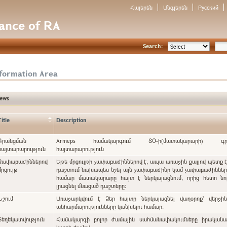
Հայերեն
Անգլերեն
Русский
nance of RA
Search:
nformation Area
ews
Title
Description
Գրանցման
Armeps համակարգում ՏՕ-ի(մատակարարի) գրա
հայտարարություն
հայտարարություն
Չափաբաժիններով
Եթե մրցույթի չափաբաժիններով է, ապա առաջին քայլով պետք 
մրցույթ
դաշտում նախապես նշել այն չափաբաժինը կամ չափաբաժինները, որոնց
համար մատակարարը հայտ է ներկայացնում, որից հետո նո
լրացնել մնացած դաշտերը:
Նշում
Առաջարկվում է Ձեր հայտը ներկայացնել վաղօրոք` վերջի
անհարմարությունները կանխելու համար:
Տեղեկատվություն
Համակարգի բոլոր ժամային սահմանափակումները իրականա