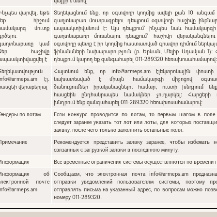
կայքի ժամով
Ինչպես վարվել, եթե
Տեղեկացնում ենք, որ օգտվողի կողմից ավելի քան 10 անգամ 
չեք հիշում
գաղտնաբառ մուտքագրելու դեպքում օգտվողի հաշիվը ինքնա
համակարգ մուտք
ապաակտիվանում է: Այս դեպքում` ինչպես նաև համակարգի
գրծելու
գաղտնաբառը մոռանալու դեպքում՝ հաշիվը վերականգնելո
գաղտնաբառը կամ
օգտվողը պետք է իր կողմից հաստատված գրավոր դիմում ներկա
Ձեր հաշիվը
ֆինանսների նախարարություն (ք. Երևան, Մելիք Ադամյան 1):
ապաակտիվացվել է
դեպքում կարող եք զանգահարել 011-289320 հեռախոսահամարով
Տեղեկատվություն
Հայտնում ենք, որ info@armeps.am էլեկտրոնային փոստի
info@armeps.am էլ.
նախատեսված է միայն համակարգի միջոցով օգտատ
հասցեի վերաբերյալ
ծանուցումներ իրականացնելու համար, ուստի խնդրում են
հասցեին ընդհանրապես նամակներ չուղարկել: Հարցերի 
խնդրում ենք զանգահարել 011-289320 հեռախոսահամարով:
Тендеры по лотам
Если конкурс проводится по лотам, то первым шагом в поле 
следует заранее указать тот лот или лоты, для которых поставщи
заявку, после чего только заполнить остальные поля.
Примечание
Рекомендуется представить заявку заранее, чтобы избежать н
связанных с загрузкой заявки в последнюю минуту.
Информация
Все временные ограничения системы осуществляются по времени н
Информация об
Сообщаем, что электронная почта info@armeps.am предназн
электронной почте
отправки уведомлений пользователям системы, поэтому пр
info@armeps.am
отправлять письма на указанный адрес, по вопросам можно позв
номеру 011-289320.