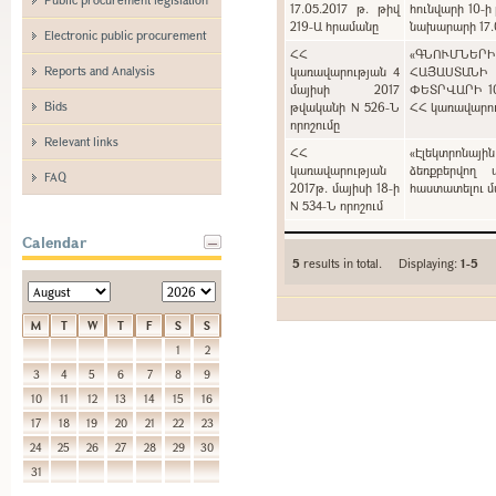
17.05.2017 թ. թիվ
հունվարի 10-ի
219-Ա հրամանը
նախարարի 17.0
Electronic public procurement
ՀՀ
«ԳՆՈՒՄՆԵՐ
Reports and Analysis
կառավարության 4
ՀԱՅԱՍՏԱՆԻ
մայիսի 2017
ՓԵՏՐՎԱՐԻ 1
Bids
թվականի N 526-Ն
ՀՀ կառավարութ
որոշումը
Relevant links
ՀՀ
«Էլեկտրոնայի
կառավարության
ձեռքբերվող 
FAQ
2017թ. մայիսի 18-ի
հաստատելու մա
N 534-Ն որոշում
Calendar
5
results in total. Displaying:
1-5
M
T
W
T
F
S
S
1
2
3
4
5
6
7
8
9
10
11
12
13
14
15
16
17
18
19
20
21
22
23
24
25
26
27
28
29
30
31