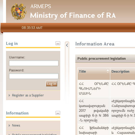
ARMEPS
Ministry of Finance of RA
08:35:53 AMT
Information Area
Log in
Username:
Public procurement legislation
Password:
Title
Description
ՀՀ ՕՐԵՆՔԸ
ՀՀ ՕՐԵՆՔԸ 
ԳՆՈՒՄՆԵՐԻ
ՄԱՍԻՆ
Register as a Supplier
ՀՀ
«Էլեկտրոնայ
կառավարության
Հանրապետութ
2017 թվականի
որոշումն ուժ
Information
ապրիլի 6-ի N 386
ապրիլի 6-ի N 
-Ն որոշումը
News
ՀՀ ֆինանսների
«Էլեկտրոնայի
նախարարի
և Հայաստան
Public procurement legislation