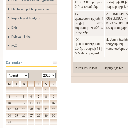
17.05.2017 թ. թիվ
հունվարի 10-ի
219-Ա հրամանը
նախարարի 17.0
Electronic public procurement
ՀՀ
«ԳՆՈՒՄՆԵՐ
Reports and Analysis
կառավարության 4
ՀԱՅԱՍՏԱՆԻ
մայիսի 2017
ՓԵՏՐՎԱՐԻ 1
Bids
թվականի N 526-Ն
ՀՀ կառավարութ
որոշումը
Relevant links
ՀՀ
«Էլեկտրոնայի
կառավարության
ձեռքբերվող 
FAQ
2017թ. մայիսի 18-ի
հաստատելու մա
N 534-Ն որոշում
Calendar
5
results in total. Displaying:
1-5
M
T
W
T
F
S
S
1
2
3
4
5
6
7
8
9
10
11
12
13
14
15
16
17
18
19
20
21
22
23
24
25
26
27
28
29
30
31