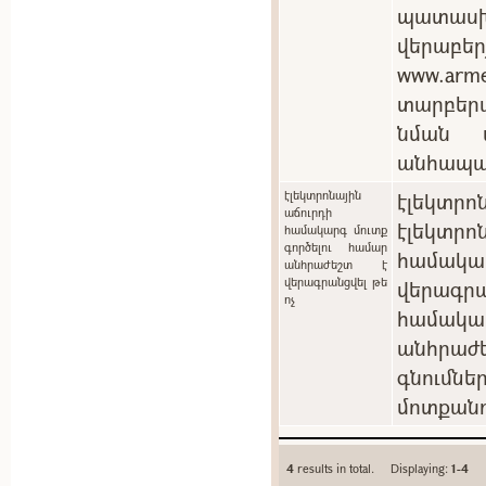
պատասխ
վերաբեր
www.arm
տարբեր
նման պ
անհապա
էլեկտրոնային
էլեկտրոն
աճուրդի
էլեկտ
համակարգ մուտք
գործելու համար
համակ
անհրաժեշտ է
վերագրանցվել թե
վերագրա
ոչ
համակա
անհրաժե
գնումն
մոտքանո
4
results in total. Displaying:
1-4