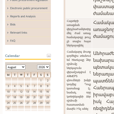
փաստաթ
Electronic public procurement
ժամանա
Reports and Analysis
Հայտերի
Համակ
Bids
ստացման
առաջնո
վերջնաժամկետից
Relevant links
մեկ ժամ առաջ
ժամացու
համակարգը թույլ
FAQ
չի տալիս հայտ
ներկայացնել
Համակարգ մուտք
Անհրա
Calendar
գործելիս տեսնում
նախարա
եմ հետևյալը Ձեր
դիմումը
պետակ
ներկայումս
վերամշակվում է
ներառ
M
T
W
T
F
S
S
ARMEPS
պատճ
գնումների խմբի
1
2
կողմից: Դուք
Հանր
3
4
5
6
7
8
9
կստանաք էլ.
10
11
12
13
14
15
16
նամակ, որը
իրավաբ
կտեղեկացնի ձեր
17
18
19
20
21
22
23
իսկ Հա
դիմումի
24
25
26
27
28
29
30
հաստատման
ռեզիդե
31
մասին: Ինչ անել: