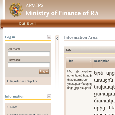
ARMEPS
Ministry of Finance of RA
10:28:33 AMT
Information Area
Log in
Username:
FAQ
Password:
Title
Description
Ինչու չի բացվում
Եթե մրց
ուղարկված հայտի
առաջին 
փաստաթղթերը
Register as a Supplier
չափաբաժիններով
նախապե
մրցույթի դեպքում
չափաբ
Information
մատակա
որից հե
News
դաշտ
Public procurement legislation