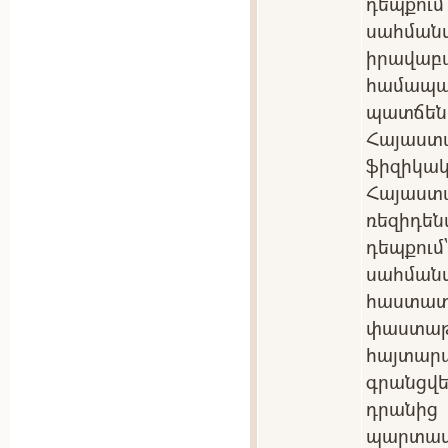
դեպքու
սահմա
իրավա
համա
պատճեն
Հայաստ
ֆիզիկակ
Հայաս
ռեզիդե
դեպքու
սահման
հաստ
փաստ
հայտա
գրանցվե
դրանից
պարտ