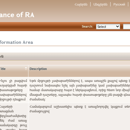
Հայերեն
Անգլերեն
Русский
nance of RA
Search:
nformation Area
AQ
Title
Description
Ինչու չի բացվում
Եթե մրցույթի չափաբաժիններով է, ապա առաջին քայլով պետք 
ուղարկված հայտի
դաշտում նախապես նշել այն չափաբաժինը կամ չափաբաժինները
փաստաթղթերը
համար մատակարարը հայտ է ներկայացնում, որից հետո նոր միայն
չափաբաժիններով
մնացած դաշտերը, այլապես հայտի փաստաթղթերը չեն բացվի գ
մրցույթի դեպքում
ժամանակ:
Հայտերի
Համակարգում աշխատելիս պետք է առաջնորդվել կայքում տե
ստացման
ժամացույցով
վերջնաժամկետից
մեկ ժամ առաջ
համակարգը թույլ
չի տալիս հայտ