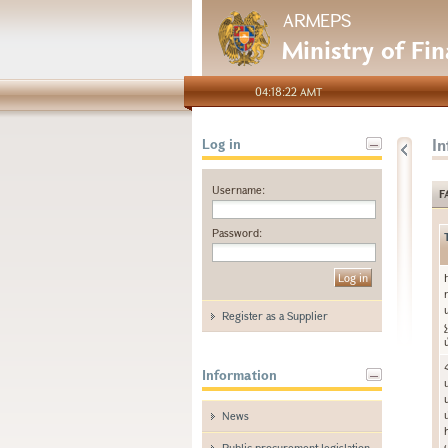
ARMEPS
Ministry of Fi
04:18:22 AMT
I
Log in
Username:
F
Password:
Register as a Supplier
Information
News
Public procurement legislation