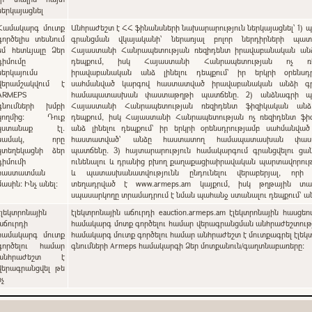
ներկայացնել
Համակարգ մուտք
Անհրաժեշտ է ՀՀ ֆինանսների նախարարություն ներկայացնել՝ 1) պետական
գործելիս տեսնում
գրանցման վկայականի՝ ներառյալ բոլոր ներդիրների պատճ
եմ հետևյալը Ձեր
Հայաստանի Հանրապետության ռեզիդենտ իրավաբանական անձ 
դիմումը
դեպքում, իսկ Հայաստանի Հանրապետության ոչ ռե
ներկայումս
իրավաբանական անձ լինելու դեպքում` իր երկրի օրենսդր
վերամշակվում է
սահմանված կարգով հաստատված իրավաբանական անձի գ
ARMEPS
համապատասխան փաստաթղթի պատճենը. 2) անձնագրի պա
գնումների խմբի
Հայաստանի Հանրապետության ռեզիդենտ ֆիզիկական անձ 
կողմից: Դուք
դեպքում, իսկ Հայաստանի Հանրապետության ոչ ռեզիդենտ ֆի
կստանաք էլ.
անձ լինելու դեպքում` իր երկրի օրենսդրությամբ սահմանվա
նամակ, որը
հաստատված՝ անձը հաստատող համապատասխան փաս
կտեղեկացնի ձեր
պատճենը. 3) հայտարարություն համակարգում գրանցվելու ցանկություն
դիմումի
ունենալու և դրանից բխող քաղաքացիաիրավական պարտավորութ
հաստատման
և պատասխանատվությունն ընդունելու վերաբերյալ, որի
մասին: Ինչ անել:
տեղադրված է www.armeps.am կայքում, իսկ թղթային տա
սպասարկողը տրամադրում է նման պահանջ ստանալու դեպքում՝ 
էլեկտրոնային
էլեկտրոնային աճուրդի eauction.armeps.am էլեկտրոնային հասցեո
աճուրդի
համակարգ մոտք գործելու համար վերագրանցման անհրաժեշտությ
համակարգ մուտք
համակարգ մուտք գործելու համար անհրաժեշտ է մուտքագրել էլեկ
գործելու համար
գնումների Armeps համակարգի Ձեր մոտքանուն/գաղտնաբառերը:
անհրաժեշտ է
վերագրանցվել թե
ոչ