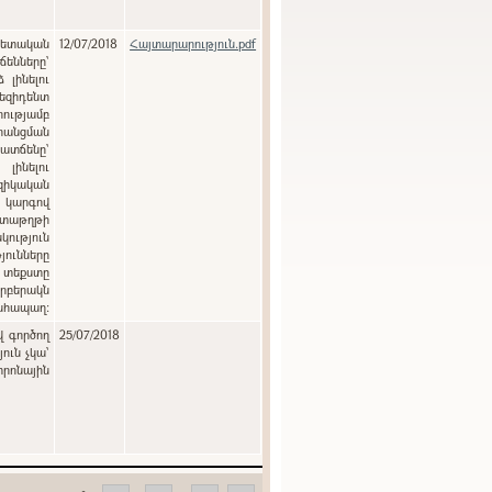
12/07/2018
Հայտարարություն.pdf
ենները`
լինելու
զիդենտ
ությամբ
րանցման
տճենը`
լինելու
զիկական
ծ կարգով
տաթղթի
յունները
 տեքստը
րբերակն
անհապաղ:
վ գործող
25/07/2018
ուն չկա՝
տրոնային