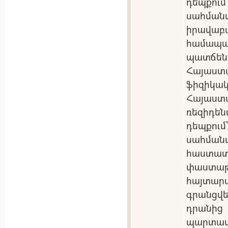
դեպքու
սահմա
իրավա
համա
պատճեն
Հայաստ
ֆիզիկակ
Հայաս
ռեզիդե
դեպքու
սահման
հաստ
փաստ
հայտա
գրանցվե
դրանից
պարտ