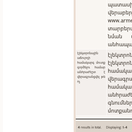
պատասխ
վերաբեր
www.arm
տարբեր
նման պ
անհապա
էլեկտրոնային
էլեկտրոն
աճուրդի
էլեկտ
համակարգ մուտք
գործելու համար
համակ
անհրաժեշտ է
վերագրանցվել թե
վերագրա
ոչ
համակա
անհրաժե
գնումն
մոտքանո
4
results in total. Displaying:
1-4