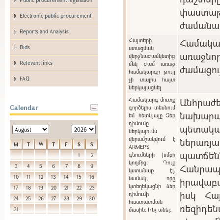
փաստաթ
Electronic public procurement
ժամանա
Reports and Analysis
Հայտերի
Համակ
Bids
ստացման
առաջնո
վերջնաժամկետից
Relevant links
մեկ ժամ առաջ
ժամացու
համակարգը թույլ
FAQ
չի տալիս հայտ
ներկայացնել
Համակարգ մուտք
Անհրա
Calendar
գործելիս տեսնում
նախարա
եմ հետևյալը Ձեր
դիմումը
պետակ
ներկայումս
վերամշակվում է
ներառ
M
T
W
T
F
S
S
ARMEPS
պատճ
գնումների խմբի
1
2
կողմից: Դուք
Հանր
3
4
5
6
7
8
9
կստանաք էլ.
10
11
12
13
14
15
16
նամակ, որը
իրավաբ
կտեղեկացնի ձեր
17
18
19
20
21
22
23
իսկ Հա
դիմումի
24
25
26
27
28
29
30
հաստատման
ռեզիդե
31
մասին: Ինչ անել: