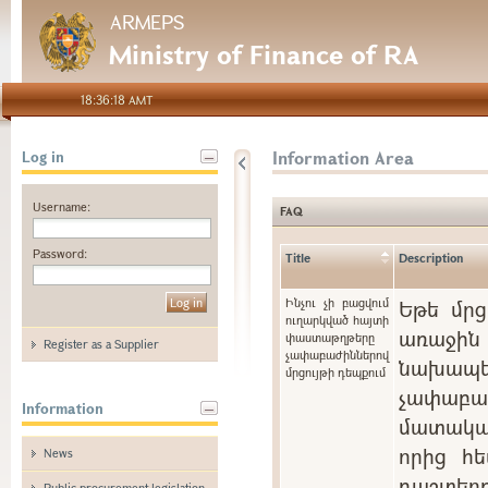
ARMEPS
Ministry of Finance of RA
18:36:18 AMT
Information Area
Log in
Username:
FAQ
Password:
Title
Description
Ինչու չի բացվում
Եթե մրց
ուղարկված հայտի
առաջին 
փաստաթղթերը
Register as a Supplier
չափաբաժիններով
նախապե
մրցույթի դեպքում
չափաբ
Information
մատակա
որից հե
News
դաշտ
Public procurement legislation