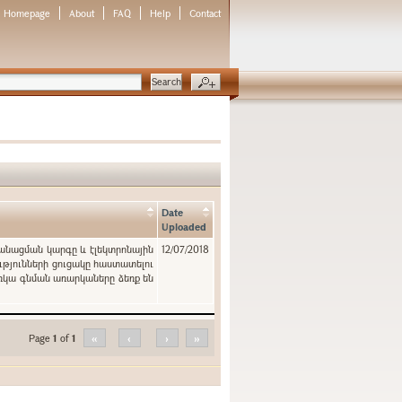
Homepage
About
FAQ
Help
Contact
Date
Uploaded
կանացման կարգը և էլեկտրոնային
12/07/2018
ւթյունների ցուցակը հաստատելու
ռկա գնման առարկաները ձեռք են
Page
1
of
1
«
‹
›
»