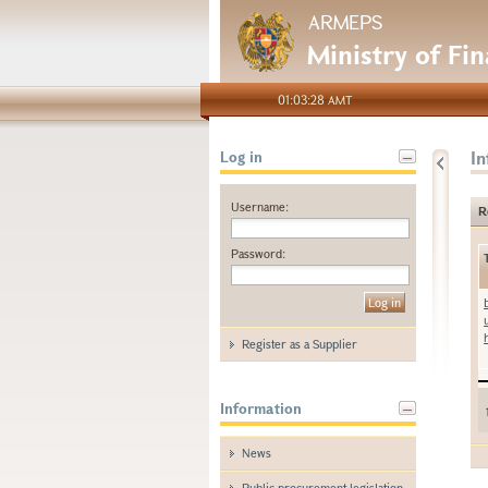
ARMEPS
Ministry of Fi
01:03:28 AMT
I
Log in
Username:
R
Password:
Register as a Supplier
Information
News
Public procurement legislation