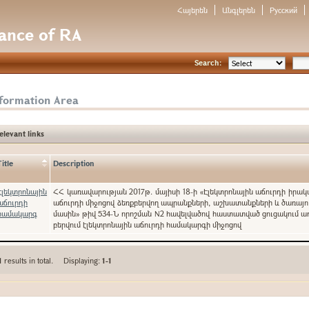
Հայերեն
Անգլերեն
Русский
nance of RA
Search:
nformation Area
elevant links
Title
Description
Էլեկտրոնային
ՀՀ կառավարության 2017թ. մայիսի 18-ի «Էլեկտրոնային աճուրդի իրա
աճուրդի
աճուրդի միջոցով ձեռքբերվող ապրանքների, աշխատանքների և ծառայո
համակարգ
մասին» թիվ 534-Ն որոշման N2 հավելվածով հաստատված ցուցակում ա
բերվում էլեկտրոնային աճուրդի համակարգի միջոցով
1
results in total. Displaying:
1-1