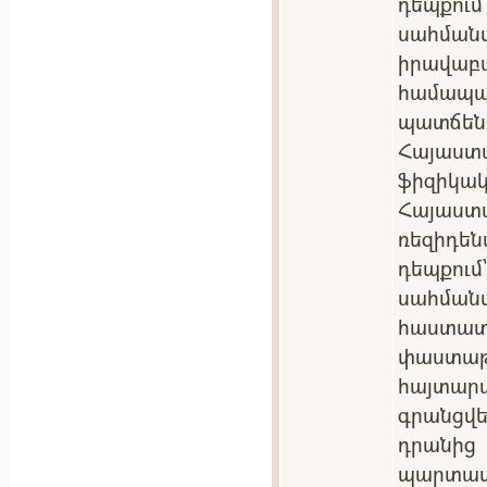
դեպքու
սահմա
իրավա
համա
պատճեն
Հայաստ
ֆիզիկակ
Հայաս
ռեզիդե
դեպքու
սահման
հաստ
փաստ
հայտա
գրանցվե
դրանից
պարտ