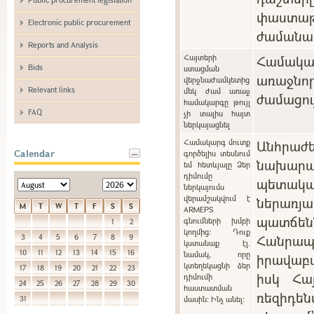
փաստաթ
Electronic public procurement
ժամանա
Reports and Analysis
Հայտերի
Համակ
Bids
ստացման
առաջնո
վերջնաժամկետից
Relevant links
մեկ ժամ առաջ
ժամացու
համակարգը թույլ
FAQ
չի տալիս հայտ
ներկայացնել
Համակարգ մուտք
Անհրա
Calendar
գործելիս տեսնում
նախարա
եմ հետևյալը Ձեր
դիմումը
պետակ
ներկայումս
վերամշակվում է
ներառ
M
T
W
T
F
S
S
ARMEPS
պատճ
գնումների խմբի
1
2
կողմից: Դուք
Հանր
3
4
5
6
7
8
9
կստանաք էլ.
10
11
12
13
14
15
16
նամակ, որը
իրավաբ
կտեղեկացնի ձեր
17
18
19
20
21
22
23
իսկ Հա
դիմումի
24
25
26
27
28
29
30
հաստատման
ռեզիդե
31
մասին: Ինչ անել: