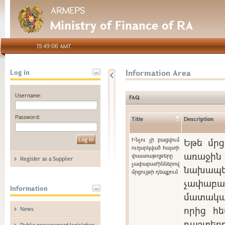
ARMEPS
Ministry of Finance of RA
15:49:06 AMT
Information Area
Log in
Username:
FAQ
Password:
Title
Description
Ինչու չի բացվում
Եթե մրց
ուղարկված հայտի
առաջին 
փաստաթղթերը
Register as a Supplier
չափաբաժիններով
նախապե
մրցույթի դեպքում
չափաբ
Information
մատակա
որից հե
News
դաշտ
Public procurement legislation