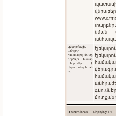
պատասխ
վերաբեր
www.arm
տարբեր
նման պ
անհապա
էլեկտրոնային
էլեկտրոն
աճուրդի
էլեկտ
համակարգ մուտք
գործելու համար
համակ
անհրաժեշտ է
վերագրանցվել թե
վերագրա
ոչ
համակա
անհրաժե
գնումն
մոտքանո
4
results in total. Displaying:
1-4