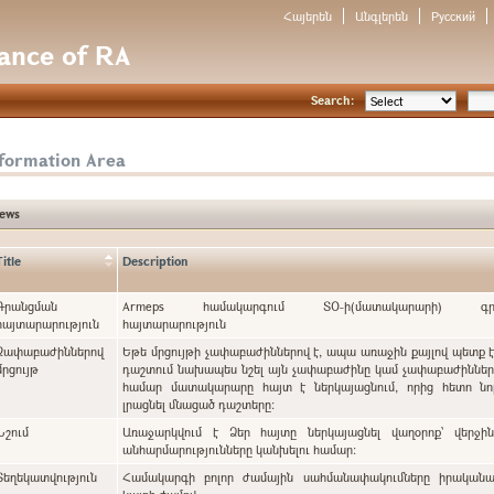
Հայերեն
Անգլերեն
Русский
nance of RA
Search:
nformation Area
ews
Title
Description
Գրանցման
Armeps համակարգում ՏՕ-ի(մատակարարի) գրա
հայտարարություն
հայտարարություն
Չափաբաժիններով
Եթե մրցույթի չափաբաժիններով է, ապա առաջին քայլով պետք 
մրցույթ
դաշտում նախապես նշել այն չափաբաժինը կամ չափաբաժինները, որոնց
համար մատակարարը հայտ է ներկայացնում, որից հետո նո
լրացնել մնացած դաշտերը:
Նշում
Առաջարկվում է Ձեր հայտը ներկայացնել վաղօրոք` վերջի
անհարմարությունները կանխելու համար:
Տեղեկատվություն
Համակարգի բոլոր ժամային սահմանափակումները իրականա