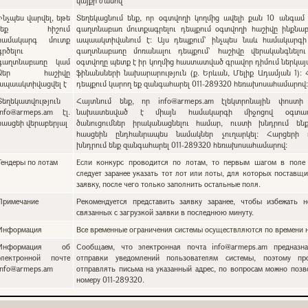
կայքի ժամով
Ինչպես վարվել, եթե
Տեղեկացնում ենք, որ օգտվողի կողմից ավելի քան 10 անգամ 
չեք հիշում
գաղտնաբառ մուտքագրելու դեպքում օգտվողի հաշիվը ինքնա
համակարգ մուտք
ապաակտիվանում է: Այս դեպքում` ինչպես նաև համակարգի
գրծելու
գաղտնաբառը մոռանալու դեպքում՝ հաշիվը վերականգնելո
գաղտնաբառը կամ
օգտվողը պետք է իր կողմից հաստատված գրավոր դիմում ներկա
Ձեր հաշիվը
ֆինանսների նախարարություն (ք. Երևան, Մելիք Ադամյան 1):
ապաակտիվացվել է
դեպքում կարող եք զանգահարել 011-289320 հեռախոսահամարով
Տեղեկատվություն
Հայտնում ենք, որ info@armeps.am էլեկտրոնային փոստի
info@armeps.am էլ.
նախատեսված է միայն համակարգի միջոցով օգտատ
հասցեի վերաբերյալ
ծանուցումներ իրականացնելու համար, ուստի խնդրում են
հասցեին ընդհանրապես նամակներ չուղարկել: Հարցերի 
խնդրում ենք զանգահարել 011-289320 հեռախոսահամարով:
Тендеры по лотам
Если конкурс проводится по лотам, то первым шагом в поле 
следует заранее указать тот лот или лоты, для которых поставщи
заявку, после чего только заполнить остальные поля.
Примечание
Рекомендуется представить заявку заранее, чтобы избежать н
связанных с загрузкой заявки в последнюю минуту.
Информация
Все временные ограничения системы осуществляются по времени н
Информация об
Сообщаем, что электронная почта info@armeps.am предназн
электронной почте
отправки уведомлений пользователям системы, поэтому пр
info@armeps.am
отправлять письма на указанный адрес, по вопросам можно позв
номеру 011-289320.