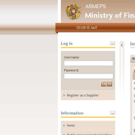
ARMEPS
Ministry of Fi
05:08:16 AMT
I
Log in
Username:
N
Password:
Register as a Supplier
Information
News
Public procurement legislation