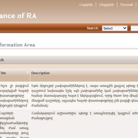
Հայերեն
Անգլերեն
Русский
nance of RA
Search:
nformation Area
AQ
Title
Description
Ինչու չի բացվում
Եթե մրցույթի չափաբաժիններով է, ապա առաջին քայլով պետք 
ուղարկված հայտի
դաշտում նախապես նշել այն չափաբաժինը կամ չափաբաժինները
փաստաթղթերը
համար մատակարարը հայտ է ներկայացնում, որից հետո նոր միայն
չափաբաժիններով
մնացած դաշտերը, այլապես հայտի փաստաթղթերը չեն բացվի գ
մրցույթի դեպքում
ժամանակ:
Հայտերի
Համակարգում աշխատելիս պետք է առաջնորդվել կայքում տե
ստացման
ժամացույցով
վերջնաժամկետից
մեկ ժամ առաջ
համակարգը թույլ
չի տալիս հայտ