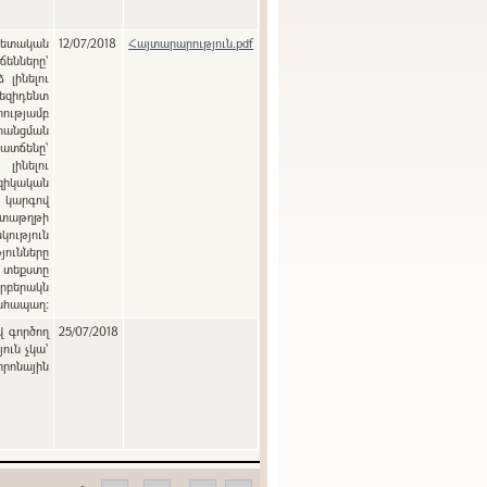
12/07/2018
Հայտարարություն.pdf
ենները`
լինելու
զիդենտ
ությամբ
րանցման
տճենը`
լինելու
զիկական
ծ կարգով
տաթղթի
յունները
 տեքստը
րբերակն
անհապաղ:
վ գործող
25/07/2018
ուն չկա՝
տրոնային