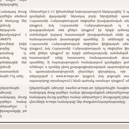
ներկայացնել
Համակարգ մուտք
Անհրաժեշտ է ՀՀ ֆինանսների նախարարություն ներկայացնել՝ 1) պետական
գործելիս տեսնում
գրանցման վկայականի՝ ներառյալ բոլոր ներդիրների պատճ
եմ հետևյալը Ձեր
Հայաստանի Հանրապետության ռեզիդենտ իրավաբանական անձ 
դիմումը
դեպքում, իսկ Հայաստանի Հանրապետության ոչ ռե
ներկայումս
իրավաբանական անձ լինելու դեպքում` իր երկրի օրենսդր
վերամշակվում է
սահմանված կարգով հաստատված իրավաբանական անձի գ
ARMEPS
համապատասխան փաստաթղթի պատճենը. 2) անձնագրի պա
գնումների խմբի
Հայաստանի Հանրապետության ռեզիդենտ ֆիզիկական անձ 
կողմից: Դուք
դեպքում, իսկ Հայաստանի Հանրապետության ոչ ռեզիդենտ ֆի
կստանաք էլ.
անձ լինելու դեպքում` իր երկրի օրենսդրությամբ սահմանվա
նամակ, որը
հաստատված՝ անձը հաստատող համապատասխան փաս
կտեղեկացնի ձեր
պատճենը. 3) հայտարարություն համակարգում գրանցվելու ցանկություն
դիմումի
ունենալու և դրանից բխող քաղաքացիաիրավական պարտավորութ
հաստատման
և պատասխանատվությունն ընդունելու վերաբերյալ, որի
մասին: Ինչ անել:
տեղադրված է www.armeps.am կայքում, իսկ թղթային տա
սպասարկողը տրամադրում է նման պահանջ ստանալու դեպքում՝ 
էլեկտրոնային
էլեկտրոնային աճուրդի eauction.armeps.am էլեկտրոնային հասցեո
աճուրդի
համակարգ մոտք գործելու համար վերագրանցման անհրաժեշտությ
համակարգ մուտք
համակարգ մուտք գործելու համար անհրաժեշտ է մուտքագրել էլեկ
գործելու համար
գնումների Armeps համակարգի Ձեր մոտքանուն/գաղտնաբառերը:
անհրաժեշտ է
վերագրանցվել թե
ոչ