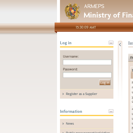
ARMEPS
Ministry of Fi
15:30:09 AMT
I
Log in
Username:
F
Password:
Register as a Supplier
Information
News
Public procurement legislation