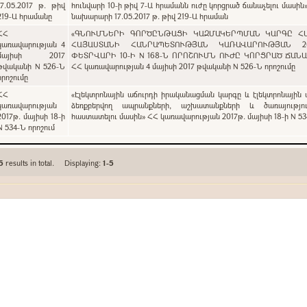
17.05.2017 թ. թիվ
հունվարի 10-ի թիվ 7-Ա հրամանն ուժը կորցրած ճանաչելու մասին
219-Ա հրամանը
նախարարի 17.05.2017 թ. թիվ 219-Ա հրաման
ՀՀ
«ԳՆՈՒՄՆԵՐԻ ԳՈՐԾԸՆԹԱՑԻ ԿԱԶՄԱԿԵՐՊՄԱՆ ԿԱՐԳԸ Հ
կառավարության 4
ՀԱՅԱՍՏԱՆԻ ՀԱՆՐԱՊԵՏՈՒԹՅԱՆ ԿԱՌԱՎԱՐՈՒԹՅԱՆ 2
մայիսի 2017
ՓԵՏՐՎԱՐԻ 10-Ի N 168-Ն ՈՐՈՇՈՒՄՆ ՈՒԺԸ ԿՈՐՑՐԱԾ ՃԱՆ
թվականի N 526-Ն
ՀՀ կառավարության 4 մայիսի 2017 թվականի N 526-Ն որոշումը
որոշումը
ՀՀ
«Էլեկտրոնային աճուրդի իրականացման կարգը և էլեկտրոնային 
կառավարության
ձեռքբերվող ապրանքների, աշխատանքների և ծառայությու
2017թ. մայիսի 18-ի
հաստատելու մասին» ՀՀ կառավարության 2017թ. մայիսի 18-ի N 53
N 534-Ն որոշում
5
results in total. Displaying:
1-5