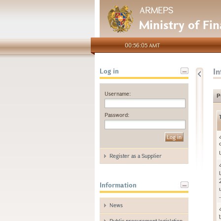
ARMEPS
Ministry of Fi
00:56:05 AMT
I
Log in
Username:
P
Password:
Register as a Supplier
Information
News
Public procurement legislation