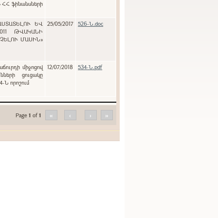
» ՀՀ ֆինանսների
ԱՍՏԱՏԵԼՈՒ ԵՎ
25/05/2017
526-Ն.doc
011 ԹՎԱԿԱՆԻ
ԱՉԵԼՈՒ ՄԱՍԻՆ»
աճուրդի միջոցով
12/07/2018
534-Ն.pdf
նների ցուցակը
4-Ն որոշում
Page
1
of
1
«
‹
›
»