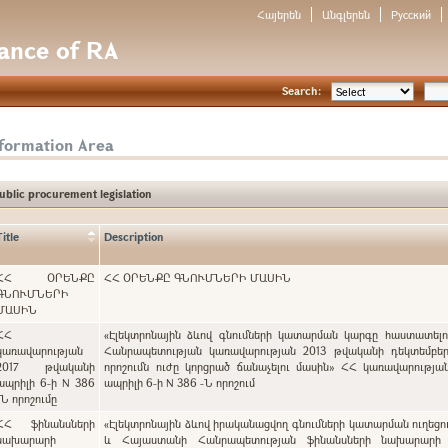
Հայերեն
Անգլերեն
Русский
nance of RA
Search:
nformation Area
ublic procurement legislation
Title
Description
ՀՀ ՕՐԵՆՔԸ
ՀՀ ՕՐԵՆՔԸ ԳՆՈՒՄՆԵՐԻ ՄԱՍԻՆ
ԳՆՈՒՄՆԵՐԻ
ՄԱՍԻՆ
ՀՀ
«Էլեկտրոնային ձևով գնումների կատարման կարգը հաստատել
կառավարության
Հանրապետության կառավարության 2013 թվականի դեկտեմբեր
2017 թվականի
որոշումն ուժը կորցրած ճանաչելու մասին» ՀՀ կառավարությա
ապրիլի 6-ի N 386
ապրիլի 6-ի N 386 -Ն որոշում
-Ն որոշումը
ՀՀ ֆինանսների
«Էլեկտրոնային ձևով իրականացվող գնումների կատարման ուղեցո
նախարարի
և Հայաստանի Հանրապետության ֆինանսների նախարարի