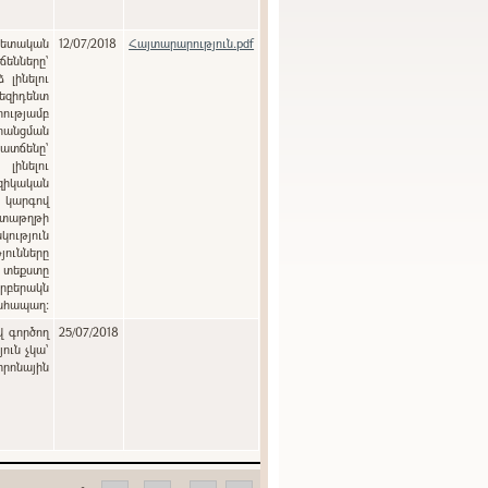
12/07/2018
Հայտարարություն.pdf
ենները`
լինելու
զիդենտ
ությամբ
րանցման
տճենը`
լինելու
զիկական
ծ կարգով
տաթղթի
յունները
 տեքստը
րբերակն
անհապաղ:
վ գործող
25/07/2018
ուն չկա՝
տրոնային