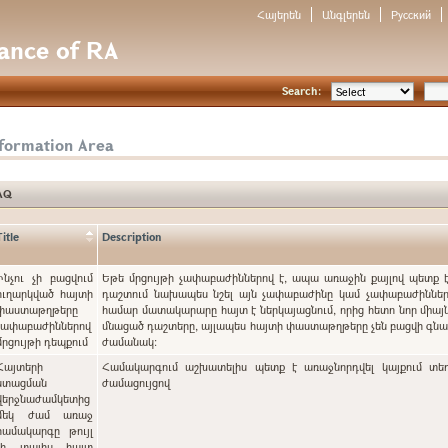
Հայերեն
Անգլերեն
Русский
nance of RA
Search:
nformation Area
AQ
Title
Description
Ինչու չի բացվում
Եթե մրցույթի չափաբաժիններով է, ապա առաջին քայլով պետք 
ուղարկված հայտի
դաշտում նախապես նշել այն չափաբաժինը կամ չափաբաժինները
փաստաթղթերը
համար մատակարարը հայտ է ներկայացնում, որից հետո նոր միայն
չափաբաժիններով
մնացած դաշտերը, այլապես հայտի փաստաթղթերը չեն բացվի գ
մրցույթի դեպքում
ժամանակ:
Հայտերի
Համակարգում աշխատելիս պետք է առաջնորդվել կայքում տե
ստացման
ժամացույցով
վերջնաժամկետից
մեկ ժամ առաջ
համակարգը թույլ
չի տալիս հայտ