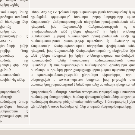
ներկայացնել
Համակարգ մուտք
Անհրաժեշտ է ՀՀ ֆինանսների նախարարություն ներկայացնել՝ 1) պետական
գործելիս տեսնում
գրանցման վկայականի՝ ներառյալ բոլոր ներդիրների պատճ
եմ հետևյալը Ձեր
Հայաստանի Հանրապետության ռեզիդենտ իրավաբանական անձ 
դիմումը
դեպքում, իսկ Հայաստանի Հանրապետության ոչ ռե
ներկայումս
իրավաբանական անձ լինելու դեպքում` իր երկրի օրենսդր
վերամշակվում է
սահմանված կարգով հաստատված իրավաբանական անձի գ
ARMEPS
համապատասխան փաստաթղթի պատճենը. 2) անձնագրի պա
գնումների խմբի
Հայաստանի Հանրապետության ռեզիդենտ ֆիզիկական անձ 
կողմից: Դուք
դեպքում, իսկ Հայաստանի Հանրապետության ոչ ռեզիդենտ ֆի
կստանաք էլ.
անձ լինելու դեպքում` իր երկրի օրենսդրությամբ սահմանվա
նամակ, որը
հաստատված՝ անձը հաստատող համապատասխան փաս
կտեղեկացնի ձեր
պատճենը. 3) հայտարարություն համակարգում գրանցվելու ցանկություն
դիմումի
ունենալու և դրանից բխող քաղաքացիաիրավական պարտավորութ
հաստատման
և պատասխանատվությունն ընդունելու վերաբերյալ, որի
մասին: Ինչ անել:
տեղադրված է www.armeps.am կայքում, իսկ թղթային տա
սպասարկողը տրամադրում է նման պահանջ ստանալու դեպքում՝ 
էլեկտրոնային
էլեկտրոնային աճուրդի eauction.armeps.am էլեկտրոնային հասցեո
աճուրդի
համակարգ մոտք գործելու համար վերագրանցման անհրաժեշտությ
համակարգ մուտք
համակարգ մուտք գործելու համար անհրաժեշտ է մուտքագրել էլեկ
գործելու համար
գնումների Armeps համակարգի Ձեր մոտքանուն/գաղտնաբառերը:
անհրաժեշտ է
վերագրանցվել թե
ոչ