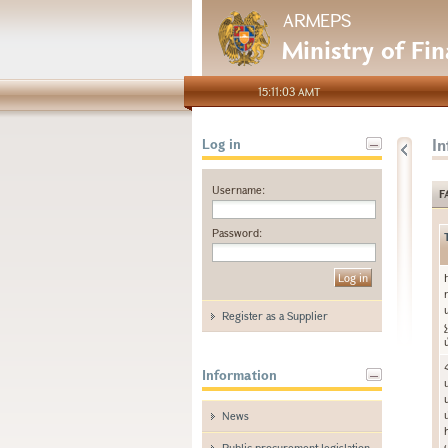
ARMEPS
Ministry of Fi
15:11:03 AMT
I
Log in
Username:
F
Password:
Register as a Supplier
Information
News
Public procurement legislation