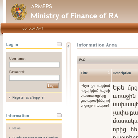
ARMEPS
Ministry of Finance of RA
05:16:57 AMT
Information Area
Log in
Username:
FAQ
Password:
Title
Description
Ինչու չի բացվում
Եթե մրց
ուղարկված հայտի
առաջին 
փաստաթղթերը
Register as a Supplier
չափաբաժիններով
նախապե
մրցույթի դեպքում
չափաբ
Information
մատակա
որից հե
News
դաշտ
Public procurement legislation