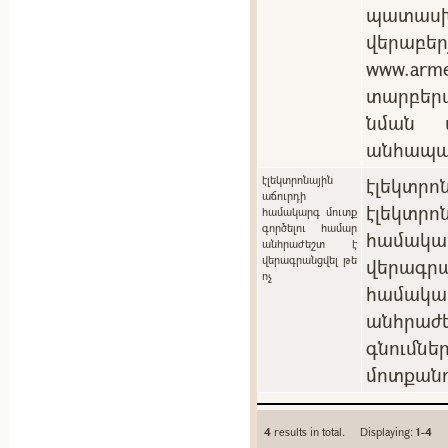
պատասխ
վերաբեր
www.arm
տարբեր
նման պ
անհապա
էլեկտրոնային
էլեկտրոն
աճուրդի
էլեկտ
համակարգ մուտք
գործելու համար
համակ
անհրաժեշտ է
վերագրանցվել թե
վերագրա
ոչ
համակա
անհրաժե
գնումն
մոտքանո
4
results in total. Displaying:
1-4