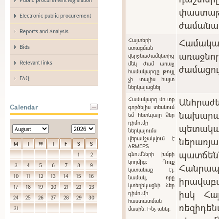
փաստաթ
Electronic public procurement
ժամանա
Reports and Analysis
Հայտերի
Համակ
Bids
ստացման
առաջնո
վերջնաժամկետից
Relevant links
մեկ ժամ առաջ
ժամացու
համակարգը թույլ
FAQ
չի տալիս հայտ
ներկայացնել
Համակարգ մուտք
Անհրա
Calendar
գործելիս տեսնում
նախարա
եմ հետևյալը Ձեր
դիմումը
պետակ
ներկայումս
վերամշակվում է
ներառ
M
T
W
T
F
S
S
ARMEPS
պատճ
գնումների խմբի
1
2
կողմից: Դուք
Հանր
3
4
5
6
7
8
9
կստանաք էլ.
10
11
12
13
14
15
16
նամակ, որը
իրավաբ
կտեղեկացնի ձեր
17
18
19
20
21
22
23
իսկ Հա
դիմումի
24
25
26
27
28
29
30
հաստատման
ռեզիդե
31
մասին: Ինչ անել: