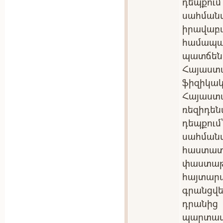
դեպքու
սահմա
իրավա
համա
պատճեն
Հայաստ
ֆիզիկակ
Հայաս
ռեզիդե
դեպքու
սահման
հաստ
փաստ
հայտա
գրանցվե
դրանից
պարտ