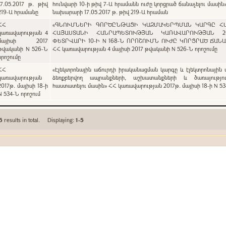
17.05.2017 թ. թիվ
հունվարի 10-ի թիվ 7-Ա հրամանն ուժը կորցրած ճանաչելու մասին
219-Ա հրամանը
նախարարի 17.05.2017 թ. թիվ 219-Ա հրաման
ՀՀ
«ԳՆՈՒՄՆԵՐԻ ԳՈՐԾԸՆԹԱՑԻ ԿԱԶՄԱԿԵՐՊՄԱՆ ԿԱՐԳԸ Հ
կառավարության 4
ՀԱՅԱՍՏԱՆԻ ՀԱՆՐԱՊԵՏՈՒԹՅԱՆ ԿԱՌԱՎԱՐՈՒԹՅԱՆ 2
մայիսի 2017
ՓԵՏՐՎԱՐԻ 10-Ի N 168-Ն ՈՐՈՇՈՒՄՆ ՈՒԺԸ ԿՈՐՑՐԱԾ ՃԱՆ
թվականի N 526-Ն
ՀՀ կառավարության 4 մայիսի 2017 թվականի N 526-Ն որոշումը
որոշումը
ՀՀ
«Էլեկտրոնային աճուրդի իրականացման կարգը և էլեկտրոնային 
կառավարության
ձեռքբերվող ապրանքների, աշխատանքների և ծառայությու
2017թ. մայիսի 18-ի
հաստատելու մասին» ՀՀ կառավարության 2017թ. մայիսի 18-ի N 53
N 534-Ն որոշում
5
results in total. Displaying:
1-5