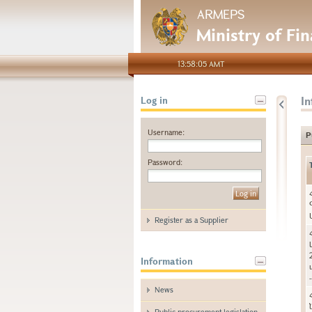
ARMEPS
Ministry of Fi
13:58:05 AMT
I
Log in
Username:
P
Password:
Register as a Supplier
Information
News
Public procurement legislation