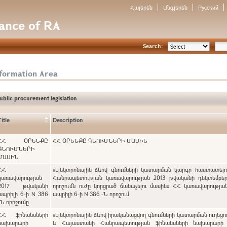
Հայերեն
Անգլերեն
Русский
nance of RA
Search:
nformation Area
ublic procurement legislation
Title
Description
ՀՀ ՕՐԵՆՔԸ
ՀՀ ՕՐԵՆՔԸ ԳՆՈՒՄՆԵՐԻ ՄԱՍԻՆ
ԳՆՈՒՄՆԵՐԻ
ՄԱՍԻՆ
ՀՀ
«Էլեկտրոնային ձևով գնումների կատարման կարգը հաստատել
կառավարության
Հանրապետության կառավարության 2013 թվականի դեկտեմբեր
2017 թվականի
որոշումն ուժը կորցրած ճանաչելու մասին» ՀՀ կառավարությա
ապրիլի 6-ի N 386
ապրիլի 6-ի N 386 -Ն որոշում
-Ն որոշումը
ՀՀ ֆինանսների
«Էլեկտրոնային ձևով իրականացվող գնումների կատարման ուղեցո
նախարարի
և Հայաստանի Հանրապետության ֆինանսների նախարարի