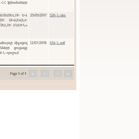
» ՀՀ ֆինանսների
ԱՍՏԱՏԵԼՈՒ ԵՎ
25/05/2017
526-Ն.doc
011 ԹՎԱԿԱՆԻ
ԱՉԵԼՈՒ ՄԱՍԻՆ»
աճուրդի միջոցով
12/07/2018
534-Ն.pdf
նների ցուցակը
4-Ն որոշում
Page
1
of
1
«
‹
›
»