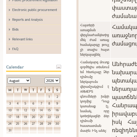
փաստաթ
Electronic public procurement
ժամանա
Reports and Analysis
Հայտերի
Համակ
Bids
ստացման
առաջնո
վերջնաժամկետից
Relevant links
մեկ ժամ առաջ
ժամացու
համակարգը թույլ
FAQ
չի տալիս հայտ
ներկայացնել
Համակարգ մուտք
Անհրա
Calendar
գործելիս տեսնում
նախարա
եմ հետևյալը Ձեր
դիմումը
պետակ
ներկայումս
վերամշակվում է
ներառ
M
T
W
T
F
S
S
ARMEPS
պատճ
գնումների խմբի
1
2
կողմից: Դուք
Հանր
3
4
5
6
7
8
9
կստանաք էլ.
10
11
12
13
14
15
16
նամակ, որը
իրավաբ
կտեղեկացնի ձեր
17
18
19
20
21
22
23
իսկ Հա
դիմումի
24
25
26
27
28
29
30
հաստատման
ռեզիդե
31
մասին: Ինչ անել: