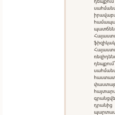
դեպքու
սահմա
իրավա
համա
պատճեն
Հայաստ
ֆիզիկակ
Հայաս
ռեզիդե
դեպքու
սահման
հաստ
փաստ
հայտա
գրանցվե
դրանից
պարտ