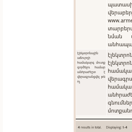
պատասխ
վերաբեր
www.arm
տարբեր
նման պ
անհապա
էլեկտրոնային
էլեկտրոն
աճուրդի
էլեկտ
համակարգ մուտք
գործելու համար
համակ
անհրաժեշտ է
վերագրանցվել թե
վերագրա
ոչ
համակա
անհրաժե
գնումն
մոտքանո
4
results in total. Displaying:
1-4