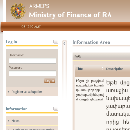
ARMEPS
Ministry of Finance of RA
08:12:10 AMT
Information Area
Log in
Username:
FAQ
Password:
Title
Description
Ինչու չի բացվում
Եթե մրց
ուղարկված հայտի
առաջին 
փաստաթղթերը
Register as a Supplier
չափաբաժիններով
նախապե
մրցույթի դեպքում
չափաբ
Information
մատակա
որից հե
News
դաշտ
Public procurement legislation