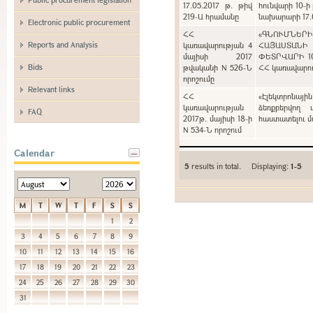
17.05.2017 թ. թիվ
հունվարի 10-ի
219-Ա հրամանը
նախարարի 17.0
Electronic public procurement
ՀՀ
«ԳՆՈՒՄՆԵՐ
Reports and Analysis
կառավարության 4
ՀԱՅԱՍՏԱՆԻ
մայիսի 2017
ՓԵՏՐՎԱՐԻ 1
Bids
թվականի N 526-Ն
ՀՀ կառավարութ
որոշումը
Relevant links
ՀՀ
«Էլեկտրոնայի
կառավարության
ձեռքբերվող 
FAQ
2017թ. մայիսի 18-ի
հաստատելու մա
N 534-Ն որոշում
Calendar
5
results in total. Displaying:
1-5
M
T
W
T
F
S
S
1
2
3
4
5
6
7
8
9
10
11
12
13
14
15
16
17
18
19
20
21
22
23
24
25
26
27
28
29
30
31