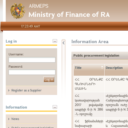
ARMEPS
Ministry of Finance of RA
17:23:49 AMT
Information Area
Log in
Username:
Public procurement legislation
Password:
Title
Description
ՀՀ ՕՐԵՆՔԸ
ՀՀ ՕՐԵՆՔԸ 
ԳՆՈՒՄՆԵՐԻ
ՄԱՍԻՆ
Register as a Supplier
ՀՀ
«Էլեկտրոնայ
կառավարության
Հանրապետութ
2017 թվականի
որոշումն ուժ
Information
ապրիլի 6-ի N 386
ապրիլի 6-ի N 
-Ն որոշումը
News
ՀՀ ֆինանսների
«Էլեկտրոնայի
նախարարի
և Հայաստան
Public procurement legislation