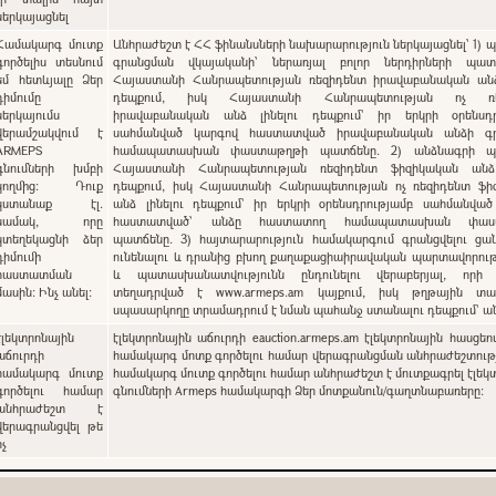
ներկայացնել
Համակարգ մուտք
Անհրաժեշտ է ՀՀ ֆինանսների նախարարություն ներկայացնել՝ 1) պետական
գործելիս տեսնում
գրանցման վկայականի՝ ներառյալ բոլոր ներդիրների պատճ
եմ հետևյալը Ձեր
Հայաստանի Հանրապետության ռեզիդենտ իրավաբանական անձ 
դիմումը
դեպքում, իսկ Հայաստանի Հանրապետության ոչ ռե
ներկայումս
իրավաբանական անձ լինելու դեպքում` իր երկրի օրենսդր
վերամշակվում է
սահմանված կարգով հաստատված իրավաբանական անձի գ
ARMEPS
համապատասխան փաստաթղթի պատճենը. 2) անձնագրի պա
գնումների խմբի
Հայաստանի Հանրապետության ռեզիդենտ ֆիզիկական անձ 
կողմից: Դուք
դեպքում, իսկ Հայաստանի Հանրապետության ոչ ռեզիդենտ ֆի
կստանաք էլ.
անձ լինելու դեպքում` իր երկրի օրենսդրությամբ սահմանվա
նամակ, որը
հաստատված՝ անձը հաստատող համապատասխան փաս
կտեղեկացնի ձեր
պատճենը. 3) հայտարարություն համակարգում գրանցվելու ցանկություն
դիմումի
ունենալու և դրանից բխող քաղաքացիաիրավական պարտավորութ
հաստատման
և պատասխանատվությունն ընդունելու վերաբերյալ, որի
մասին: Ինչ անել:
տեղադրված է www.armeps.am կայքում, իսկ թղթային տա
սպասարկողը տրամադրում է նման պահանջ ստանալու դեպքում՝ 
էլեկտրոնային
էլեկտրոնային աճուրդի eauction.armeps.am էլեկտրոնային հասցեո
աճուրդի
համակարգ մոտք գործելու համար վերագրանցման անհրաժեշտությ
համակարգ մուտք
համակարգ մուտք գործելու համար անհրաժեշտ է մուտքագրել էլեկ
գործելու համար
գնումների Armeps համակարգի Ձեր մոտքանուն/գաղտնաբառերը:
անհրաժեշտ է
վերագրանցվել թե
ոչ