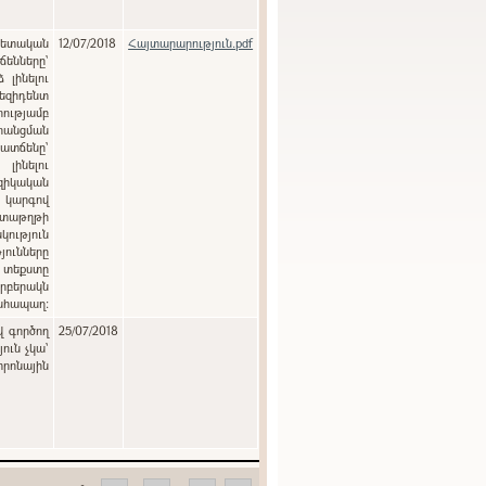
12/07/2018
Հայտարարություն.pdf
ենները`
լինելու
զիդենտ
ությամբ
րանցման
տճենը`
լինելու
զիկական
ծ կարգով
տաթղթի
յունները
 տեքստը
րբերակն
անհապաղ:
վ գործող
25/07/2018
ուն չկա՝
տրոնային