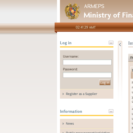
ARMEPS
Ministry of Fi
02:41:29 AMT
I
Log in
Username:
F
Password:
Register as a Supplier
Information
News
Public procurement legislation