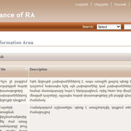
Հայերեն
Անգլերեն
Русский
nance of RA
Search:
nformation Area
AQ
Title
Description
Ինչու չի բացվում
Եթե մրցույթի չափաբաժիններով է, ապա առաջին քայլով պետք 
ուղարկված հայտի
դաշտում նախապես նշել այն չափաբաժինը կամ չափաբաժինները
փաստաթղթերը
համար մատակարարը հայտ է ներկայացնում, որից հետո նոր միայն
չափաբաժիններով
մնացած դաշտերը, այլապես հայտի փաստաթղթերը չեն բացվի գ
մրցույթի դեպքում
ժամանակ:
Հայտերի
Համակարգում աշխատելիս պետք է առաջնորդվել կայքում տե
ստացման
ժամացույցով
վերջնաժամկետից
մեկ ժամ առաջ
համակարգը թույլ
չի տալիս հայտ