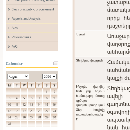
չափաբ
մատակա
Electronic public procurement
որից հ
Reports and Analysis
դաշտեր
Bids
Նշում
Առաջարկ
Relevant links
վաղօ
FAQ
անհարմա
Տեղեկատվություն
Համա
Calendar
սահման
կայքի ժ
M
T
W
T
F
S
S
Ինչպես վարվել,
Տեղեկա
եթե չեք հիշում
1
2
ավելի
համակարգ մուտք
3
4
5
6
7
8
9
գրծելու
գաղտնա
10
11
12
13
14
15
16
գաղտնաբառը կամ
Ձեր հաշիվը
օգտվո
17
18
19
20
21
22
23
ապաակտիվացվել
24
25
26
27
28
29
30
ապաակտի
է
31
նաև հա