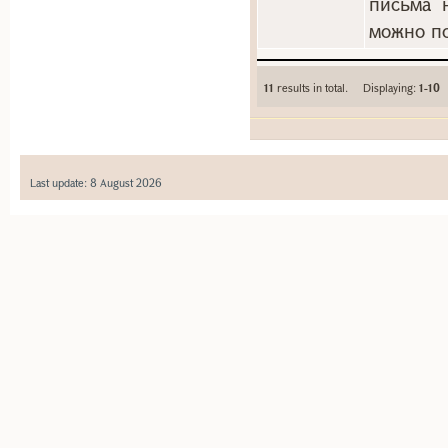
письма 
можно по
11
results in total. Displaying:
1-10
Last update: 8 August 2026