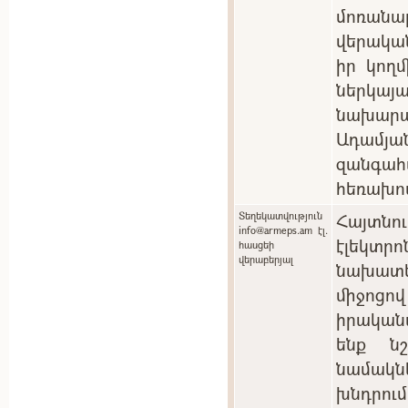
մոռան
վերակա
իր կող
ներկ
նախարա
Ադամյան
զանգ
հեռախո
Տեղեկատվություն
Հայտնո
info@armeps.am էլ.
էլեկտ
հասցեի
վերաբերյալ
նախատ
միջոցո
իրական
ենք ն
նամակնե
խնդրու