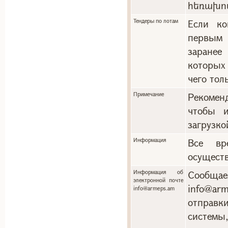
հեռախո
Тендеры по лотам
Если ко
первым 
заранее
которых
чего тол
Примечание
Рекоменд
чтобы и
загрузко
Информация
Все вр
осуществ
Информация об
Сообща
электронной почте
info@a
info@armeps.am
отправ
системы