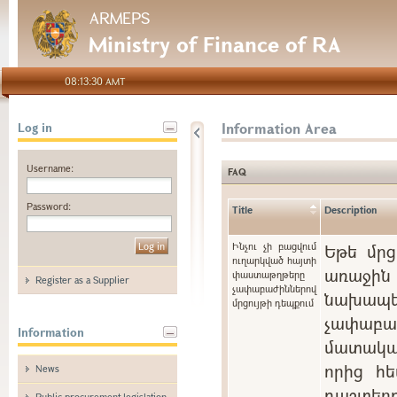
ARMEPS
Ministry of Finance of RA
08:13:30 AMT
Information Area
Log in
Username:
FAQ
Password:
Title
Description
Ինչու չի բացվում
Եթե մրց
ուղարկված հայտի
առաջին 
փաստաթղթերը
Register as a Supplier
չափաբաժիններով
նախապե
մրցույթի դեպքում
չափաբ
Information
մատակա
որից հե
News
դաշտ
Public procurement legislation