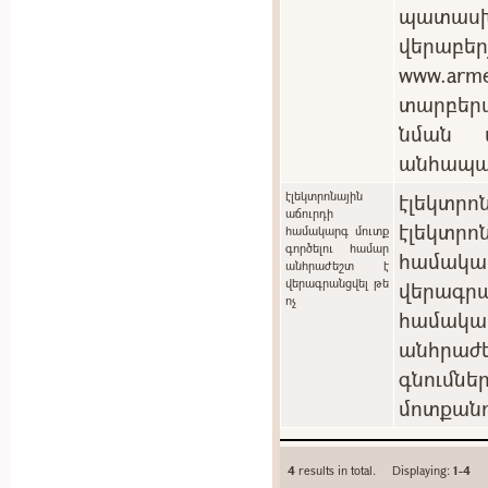
պատասխ
վերաբեր
www.arm
տարբեր
նման պ
անհապա
էլեկտրոնային
էլեկտրոն
աճուրդի
էլեկտ
համակարգ մուտք
գործելու համար
համակ
անհրաժեշտ է
վերագրանցվել թե
վերագրա
ոչ
համակա
անհրաժե
գնումն
մոտքանո
4
results in total. Displaying:
1-4