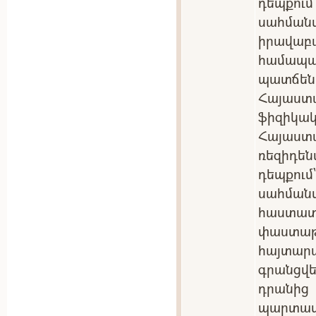
դեպքու
սահմա
իրավա
համա
պատճեն
Հայաստ
ֆիզիկակ
Հայաս
ռեզիդե
դեպքու
սահման
հաստ
փաստ
հայտա
գրանցվե
դրանից
պարտ