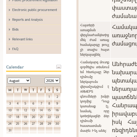
փաստաթ
Electronic public procurement
ժամանա
Reports and Analysis
Հայտերի
Համակ
Bids
ստացման
առաջնո
վերջնաժամկետից
Relevant links
մեկ ժամ առաջ
ժամացու
համակարգը թույլ
FAQ
չի տալիս հայտ
ներկայացնել
Համակարգ մուտք
Անհրա
Calendar
գործելիս տեսնում
նախարա
եմ հետևյալը Ձեր
դիմումը
պետակ
ներկայումս
վերամշակվում է
ներառ
M
T
W
T
F
S
S
ARMEPS
պատճ
գնումների խմբի
1
2
կողմից: Դուք
Հանր
3
4
5
6
7
8
9
կստանաք էլ.
10
11
12
13
14
15
16
նամակ, որը
իրավաբ
կտեղեկացնի ձեր
17
18
19
20
21
22
23
իսկ Հա
դիմումի
24
25
26
27
28
29
30
հաստատման
ռեզիդե
31
մասին: Ինչ անել: