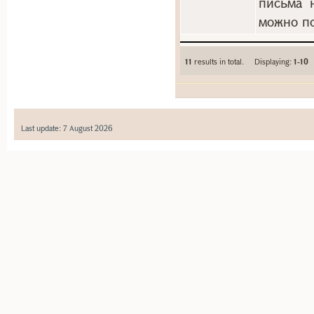
письма 
можно по
11
results in total. Displaying:
1-10
Last update: 7 August 2026