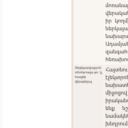
մոռան
վերակա
իր կող
ներկ
նախարա
Ադամյան
զանգ
հեռախո
Տեղեկատվություն
Հայտնո
info@armeps.am էլ.
էլեկտ
հասցեի
վերաբերյալ
նախատ
միջոցո
իրական
ենք ն
նամակնե
խնդրու