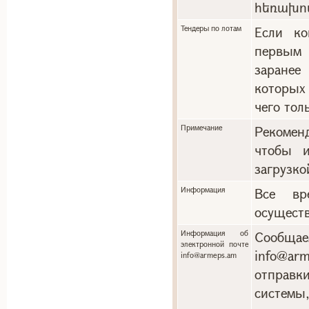
հեռախո
Тендеры по лотам
Если ко
первым 
заранее
которых
чего тол
Примечание
Рекоменд
чтобы и
загрузко
Информация
Все вр
осуществ
Информация об
Сообща
электронной почте
info@a
info@armeps.am
отправ
системы