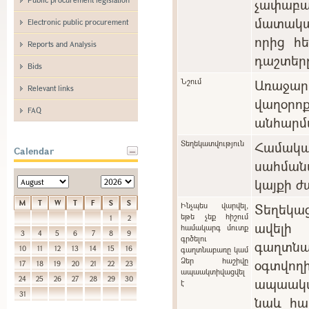
չափաբ
մատակա
Electronic public procurement
որից հ
Reports and Analysis
դաշտեր
Bids
Նշում
Առաջարկ
Relevant links
վաղօ
FAQ
անհարմա
Տեղեկատվություն
Համա
Calendar
սահման
կայքի ժ
M
T
W
T
F
S
S
Ինչպես վարվել,
Տեղեկա
եթե չեք հիշում
1
2
ավելի
համակարգ մուտք
3
4
5
6
7
8
9
գրծելու
գաղտնա
10
11
12
13
14
15
16
գաղտնաբառը կամ
Ձեր հաշիվը
օգտվո
17
18
19
20
21
22
23
ապաակտիվացվել
24
25
26
27
28
29
30
ապաակտի
է
31
նաև հա