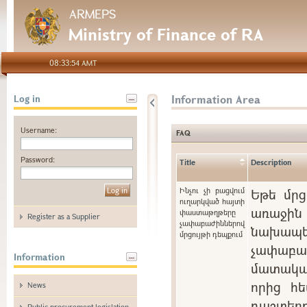
ARMEPS
Ministry of Finance of RA
08:33:54 AMT
Information Area
Log in
Username:
FAQ
Password:
Title
Description
Ինչու չի բացվում
Եթե մրց
ուղարկված հայտի
առաջին 
փաստաթղթերը
Register as a Supplier
չափաբաժիններով
նախապե
մրցույթի դեպքում
չափաբ
Information
մատակա
որից հե
News
դաշտ
Public procurement legislation