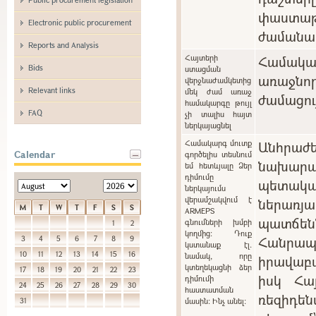
փաստաթ
Electronic public procurement
ժամանա
Reports and Analysis
Հայտերի
Համակ
Bids
ստացման
առաջնո
վերջնաժամկետից
Relevant links
մեկ ժամ առաջ
ժամացու
համակարգը թույլ
FAQ
չի տալիս հայտ
ներկայացնել
Համակարգ մուտք
Անհրա
Calendar
գործելիս տեսնում
նախարա
եմ հետևյալը Ձեր
դիմումը
պետակ
ներկայումս
վերամշակվում է
ներառ
M
T
W
T
F
S
S
ARMEPS
պատճ
գնումների խմբի
1
2
կողմից: Դուք
Հանր
3
4
5
6
7
8
9
կստանաք էլ.
10
11
12
13
14
15
16
նամակ, որը
իրավաբ
կտեղեկացնի ձեր
17
18
19
20
21
22
23
իսկ Հա
դիմումի
24
25
26
27
28
29
30
հաստատման
ռեզիդե
31
մասին: Ինչ անել: