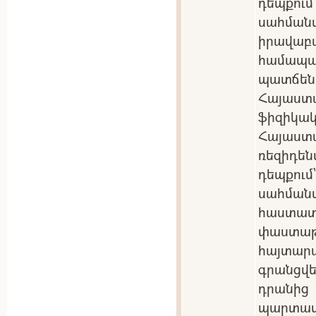
դեպքու
սահմա
իրավա
համա
պատճեն
Հայաստ
ֆիզիկակ
Հայաս
ռեզիդե
դեպքու
սահման
հաստ
փաստ
հայտա
գրանցվե
դրանից
պարտ