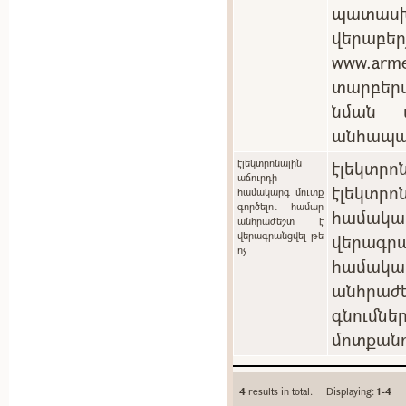
պատասխ
վերաբեր
www.arm
տարբեր
նման պ
անհապա
էլեկտրոնային
էլեկտրոն
աճուրդի
էլեկտ
համակարգ մուտք
գործելու համար
համակ
անհրաժեշտ է
վերագրանցվել թե
վերագրա
ոչ
համակա
անհրաժե
գնումն
մոտքանո
4
results in total. Displaying:
1-4